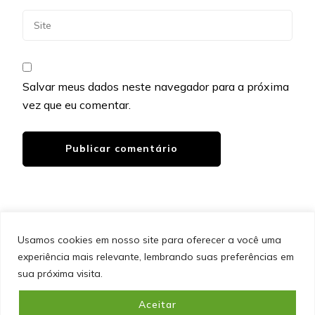
Salvar meus dados neste navegador para a próxima
vez que eu comentar.
Usamos cookies em nosso site para oferecer a você uma
experiência mais relevante, lembrando suas preferências em
SITEMAP
POLÍTICA DE PRIVACIDADE
EQUIPE
sua próxima visita.
CONTATO
Aceitar
&cópia; Direitos Autorais 2026
Portal do Inferno
. Todos os