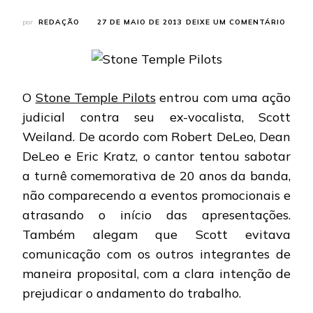
EM
por
REDAÇÃO
27 DE MAIO DE 2013
DEIXE UM COMENTÁRIO
STON
TEMPL
PILOT
INTEG
PROC
O
Stone Temple Pilots
entrou com uma ação
SCOT
WEIL
judicial contra seu ex-vocalista, Scott
Weiland. De acordo com Robert DeLeo, Dean
DeLeo e Eric Kratz, o cantor tentou sabotar
a turnê comemorativa de 20 anos da banda,
não comparecendo a eventos promocionais e
atrasando o início das apresentações.
Também alegam que Scott evitava
comunicação com os outros integrantes de
maneira proposital, com a clara intenção de
prejudicar o andamento do trabalho.