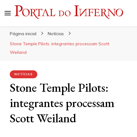
Portal do Inferno
Do Rock 'n' Roll ao Metal Extremo
Página inicial
Notícias
Stone Temple Pilots: integrantes processam Scott
Weiland
NOTÍCIAS
Stone Temple Pilots:
integrantes processam
Scott Weiland