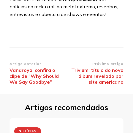
notícias do rock n roll ao metal extremo, resenhas,
entrevistas e cobertura de shows e eventos!
Navegação
Artigo anterior
Próximo artigo
Vandroya: confira o
Trivium: título do novo
de
clipe de “Why Should
álbum revelado por
post
We Say Goodbye”
site americano
Artigos recomendados
NOTÍCIAS