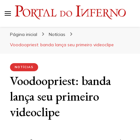
Portal do Inferno
Do Rock 'n' Roll ao Metal Extremo
Página inicial
Notícias
Voodoopriest: banda lança seu primeiro videoclipe
NOTÍCIAS
Voodoopriest: banda
lança seu primeiro
videoclipe