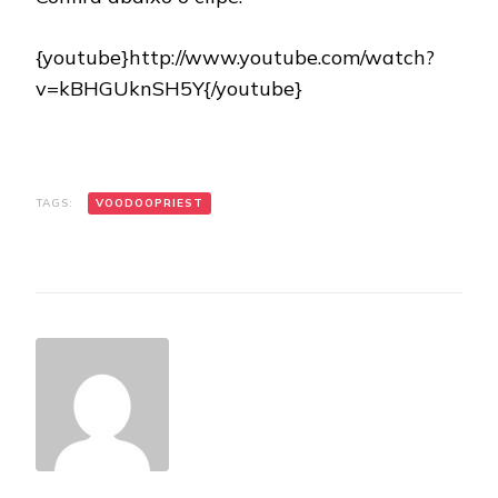
{youtube}http://www.youtube.com/watch?
v=kBHGUknSH5Y{/youtube}
TAGS:
VOODOOPRIEST