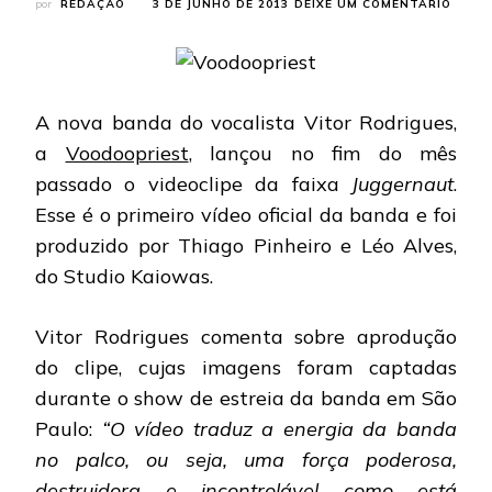
EM
por
REDAÇÃO
3 DE JUNHO DE 2013
DEIXE UM COMENTÁRIO
VOOD
BAND
LANÇ
SEU
PRIME
A nova banda do vocalista Vitor Rodrigues,
VIDEO
a
Voodoopriest
, lançou no fim do mês
passado o videoclipe da faixa
Juggernaut
.
Esse é o primeiro vídeo oficial da banda e foi
produzido por Thiago Pinheiro e Léo Alves,
do Studio Kaiowas.
Vitor Rodrigues comenta sobre aprodução
do clipe, cujas imagens foram captadas
durante o show de estreia da banda em São
Paulo:
“O vídeo traduz a energia da banda
no palco, ou seja, uma força poderosa,
destruidora e incontrolável como está