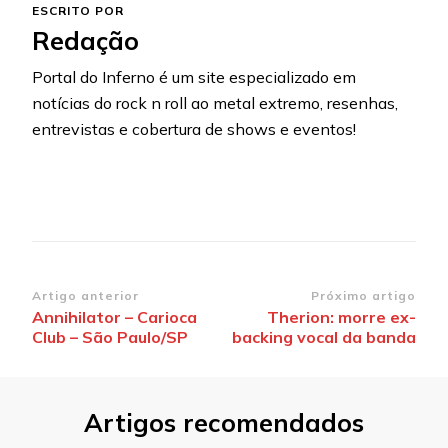
ESCRITO POR
Redação
Portal do Inferno é um site especializado em
notícias do rock n roll ao metal extremo, resenhas,
entrevistas e cobertura de shows e eventos!
Navegação
Artigo anterior
Próximo artigo
Annihilator – Carioca
Therion: morre ex-
de
Club – São Paulo/SP
backing vocal da banda
post
Artigos recomendados