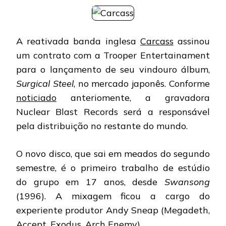
BANDA
ASSINA
COM
GRAVADORA
A reativada banda inglesa
Carcass
assinou
JAPONESA
um contrato com a Trooper Entertainament
para o lançamento de seu vindouro álbum,
Surgical Steel
, no mercado japonês. Conforme
noticiado
anteriomente, a gravadora
Nuclear Blast Records será a responsável
pela distribuição no restante do mundo.
O novo disco, que sai em meados do segundo
semestre, é o primeiro trabalho de estúdio
do grupo em 17 anos, desde
Swansong
(1996). A mixagem ficou a cargo do
experiente produtor Andy Sneap (Megadeth,
Accept, Exodus, Arch Enemy).