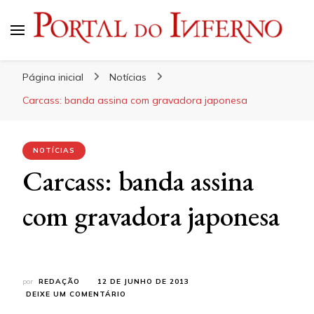
Portal do Inferno
Do Rock 'n' Roll ao Metal Extremo
Página inicial
Notícias
Carcass: banda assina com gravadora japonesa
NOTÍCIAS
Carcass: banda assina
com gravadora japonesa
por
REDAÇÃO
12 DE JUNHO DE 2013
EM
DEIXE UM COMENTÁRIO
CARCASS: