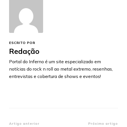
ESCRITO POR
Redação
Portal do Inferno é um site especializado em
notícias do rock n roll ao metal extremo, resenhas,
entrevistas e cobertura de shows e eventos!
Navegação
Artigo anterior
Próximo artigo