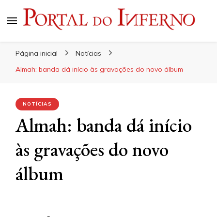
Portal do Inferno
Do Rock 'n' Roll ao Metal Extremo
Página inicial
Notícias
Almah: banda dá início às gravações do novo álbum
NOTÍCIAS
Almah: banda dá início
às gravações do novo
álbum