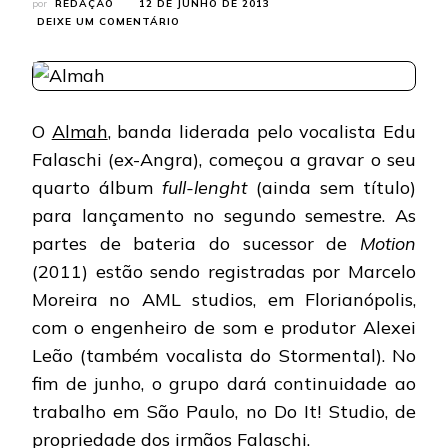
por
REDAÇÃO
12 DE JUNHO DE 2013
EM
DEIXE UM COMENTÁRIO
ALMAH:
BANDA
DÁ
INÍCIO
ÀS
O
Almah
, banda liderada pelo vocalista Edu
GRAVAÇÕES
DO
Falaschi (ex-Angra), começou a gravar o seu
NOVO
quarto álbum
full-lenght
ÁLBUM
(ainda sem título)
para lançamento no segundo semestre. As
partes de bateria do sucessor de
Motion
(2011) estão sendo registradas por Marcelo
Moreira no AML studios, em Florianópolis,
com o engenheiro de som e produtor Alexei
Leão (também vocalista do Stormental). No
fim de junho, o grupo dará continuidade ao
trabalho em São Paulo, no Do It! Studio, de
propriedade dos irmãos Falaschi.