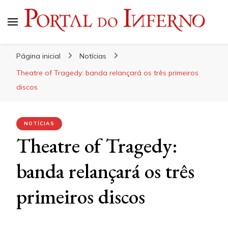
Portal do Inferno
Do Rock 'n' Roll ao Metal Extremo
Página inicial
Notícias
Theatre of Tragedy: banda relançará os três primeiros
discos
NOTÍCIAS
Theatre of Tragedy:
banda relançará os três
primeiros discos