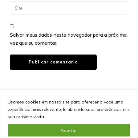
Salvar meus dados neste navegador para a próxima
vez que eu comentar.
Usamos cookies em nosso site para oferecer a você uma
experiência mais relevante, lembrando suas preferências em
SITEMAP
POLÍTICA DE PRIVACIDADE
EQUIPE
sua próxima visita.
CONTATO
Aceitar
&cópia; Direitos Autorais 2026
Portal do Inferno
. Todos os
direitos reservados.
Blossom PinIt | Desenvolvido por