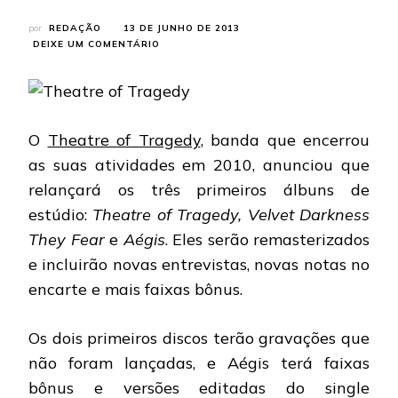
por
REDAÇÃO
13 DE JUNHO DE 2013
EM
DEIXE UM COMENTÁRIO
THEATRE
OF
TRAGEDY:
BANDA
RELANÇARÁ
O
Theatre of Tragedy
, banda que encerrou
OS
TRÊS
as suas atividades em 2010, anunciou que
PRIMEIROS
relançará os três primeiros álbuns de
DISCOS
estúdio:
Theatre of Tragedy, Velvet Darkness
They Fear
e
Aégis
. Eles serão remasterizados
e incluirão novas entrevistas, novas notas no
encarte e mais faixas bônus.
Os dois primeiros discos terão gravações que
não foram lançadas, e Aégis terá faixas
bônus e versões editadas do single