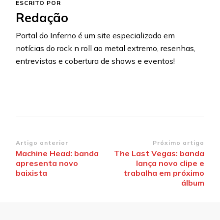
ESCRITO POR
Redação
Portal do Inferno é um site especializado em
notícias do rock n roll ao metal extremo, resenhas,
entrevistas e cobertura de shows e eventos!
Navegação
Artigo anterior
Próximo artigo
Machine Head: banda
The Last Vegas: banda
de
apresenta novo
lança novo clipe e
post
baixista
trabalha em próximo
álbum