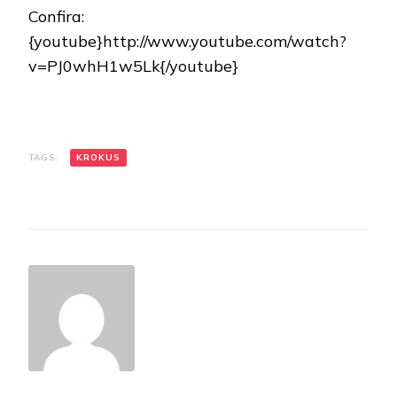
Confira:
{youtube}http://www.youtube.com/watch?
v=PJ0whH1w5Lk{/youtube}
TAGS:
KROKUS