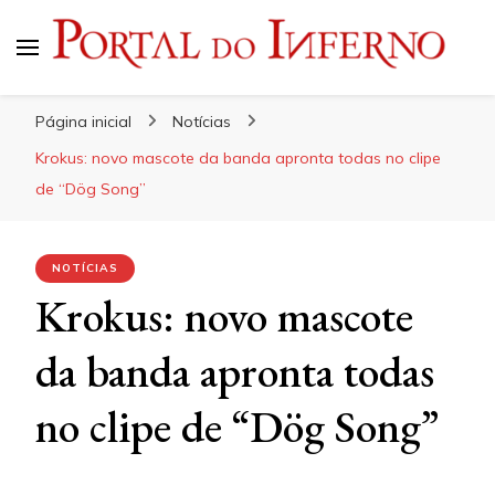
Portal do Inferno
Do Rock 'n' Roll ao Metal Extremo
Página inicial
Notícias
Krokus: novo mascote da banda apronta todas no clipe
de “Dög Song”
NOTÍCIAS
Krokus: novo mascote
da banda apronta todas
no clipe de “Dög Song”