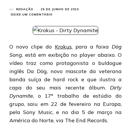
por
REDAÇÃO
25 DE JUNHO DE 2013
EM
DEIXE UM COMENTÁRIO
KROKUS:
NOVO
MASCOTE
DA
BANDA
O novo clipe do
Krokus
, para a faixa
Dög
APRONTA
TODAS
Song
, está em exibição no player abaixo. O
NO
vídeo traz como protagonista o buldogue
CLIPE
DE
inglês Da Dög, novo mascote da veterana
“DÖG
SONG”
banda suíça de hard rock e que ilustra a
capa do seu mais recente álbum.
Dirty
Dynamite
, o 17° trabalho de estúdio do
grupo, saiu em 22 de fevereiro na Europa,
pela Sony Music, e no dia 5 de março na
América do Norte, via The End Records.