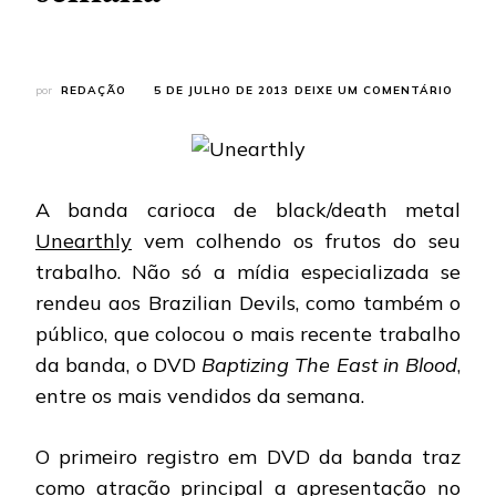
EM
por
REDAÇÃO
5 DE JULHO DE 2013
DEIXE UM COMENTÁRIO
UNEAR
“BAPT
THE
EAST
IN
A banda carioca de black/death metal
BLOOD
É
Unearthly
vem colhendo os frutos do seu
O
trabalho. Não só a mídia especializada se
DVD
MAIS
rendeu aos Brazilian Devils, como também o
VENDI
público, que colocou o mais recente trabalho
DA
SEMA
da banda, o DVD
Baptizing The East in Blood
,
entre os mais vendidos da semana.
O primeiro registro em DVD da banda traz
como atração principal a apresentação no