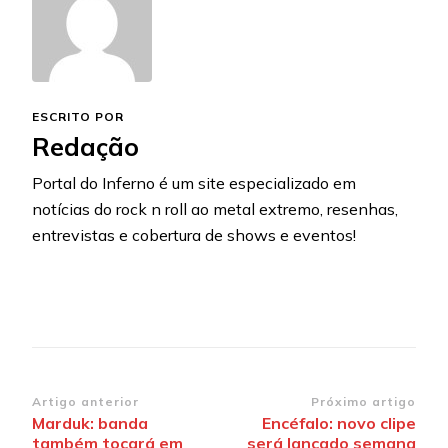
ESCRITO POR
Redação
Portal do Inferno é um site especializado em
notícias do rock n roll ao metal extremo, resenhas,
entrevistas e cobertura de shows e eventos!
Navegação
Artigo anterior
Próximo artigo
Marduk: banda
Encéfalo: novo clipe
de
também tocará em
será lançado semana