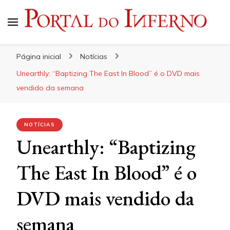
Portal do Inferno
Do Rock 'n' Roll ao Metal Extremo
Página inicial
Notícias
Unearthly: “Baptizing The East In Blood” é o DVD mais
vendido da semana
NOTÍCIAS
Unearthly: “Baptizing
The East In Blood” é o
DVD mais vendido da
semana