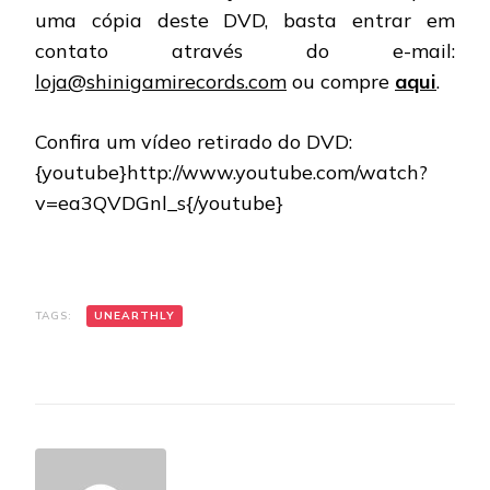
uma cópia deste DVD, basta entrar em
contato através do e-mail:
loja@shinigamirecords.com
ou compre
aqui
.
Confira um vídeo retirado do DVD:
{youtube}http://www.youtube.com/watch?
v=ea3QVDGnl_s
{/youtube}
TAGS:
UNEARTHLY