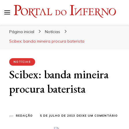
Portal do Inferno
Do Rock 'n' Roll ao Metal Extremo
Página inicial
Notícias
Scibex: banda mineira procura baterista
NOTÍCIAS
Scibex: banda mineira
procura baterista
EM
por
REDAÇÃO
5 DE JULHO DE 2013
DEIXE UM COMENTÁRIO
SCIBE
BAND