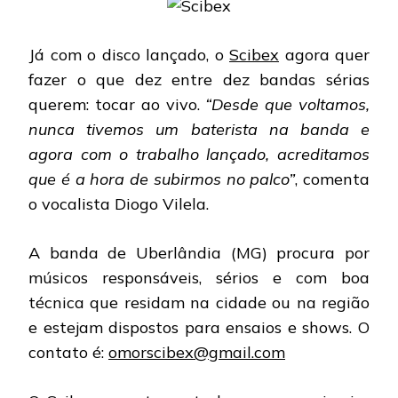
MINEI
PROC
BATER
Já com o disco lançado, o
Scibex
agora quer
fazer o que dez entre dez bandas sérias
querem: tocar ao vivo.
“Desde que voltamos,
nunca tivemos um baterista na banda e
agora com o trabalho lançado, acreditamos
que é a hora de subirmos no palco”
, comenta
o vocalista Diogo Vilela.
A banda de Uberlândia (MG) procura por
músicos responsáveis, sérios e com boa
técnica que residam na cidade ou na região
e estejam dispostos para ensaios e shows. O
contato é:
omorscibex@gmail.com