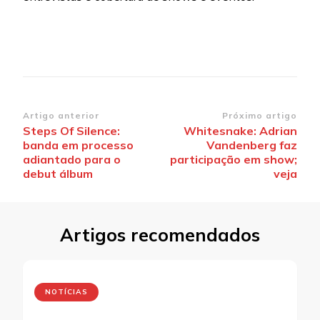
Navegação
Artigo anterior
Próximo artigo
Steps Of Silence:
Whitesnake: Adrian
de
banda em processo
Vandenberg faz
post
adiantado para o
participação em show;
debut álbum
veja
Artigos recomendados
NOTÍCIAS