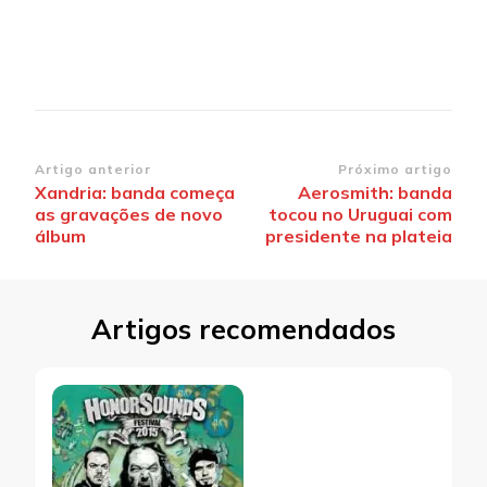
Navegação
Artigo anterior
Próximo artigo
Xandria: banda começa
Aerosmith: banda
de
as gravações de novo
tocou no Uruguai com
post
álbum
presidente na plateia
Artigos recomendados