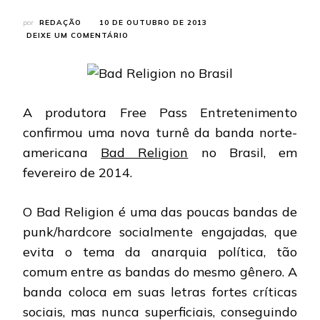
por
REDAÇÃO
10 DE OUTUBRO DE 2013
EM
DEIXE UM COMENTÁRIO
BAD
RELIGION:
BANDA
CONFIRMA
QUATRO
A produtora Free Pass Entretenimento
SHOWS
NO
confirmou uma nova turnê da banda norte-
BRASIL
americana
Bad Religion
no Brasil, em
EM
FEVEREIRO
fevereiro de 2014.
O Bad Religion é uma das poucas bandas de
punk/hardcore socialmente engajadas, que
evita o tema da anarquia política, tão
comum entre as bandas do mesmo gênero. A
banda coloca em suas letras fortes críticas
sociais, mas nunca superficiais, conseguindo