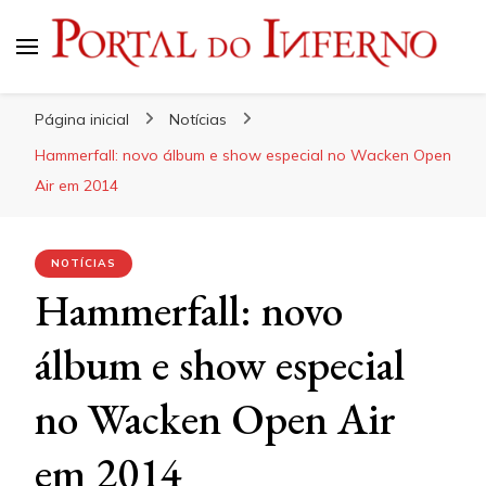
Portal do Inferno
Do Rock 'n' Roll ao Metal Extremo
Página inicial
Notícias
Hammerfall: novo álbum e show especial no Wacken Open
Air em 2014
NOTÍCIAS
Hammerfall: novo
álbum e show especial
no Wacken Open Air
em 2014