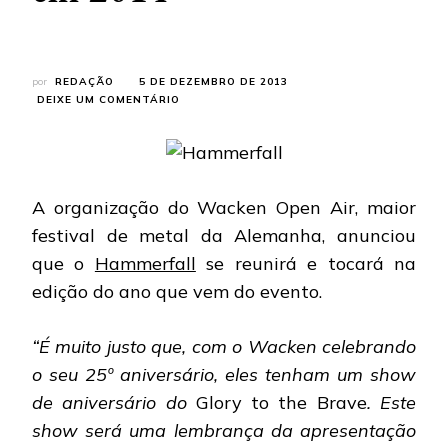
por
REDAÇÃO
5 DE DEZEMBRO DE 2013
EM
DEIXE UM COMENTÁRIO
HAMMERFALL:
NOVO
ÁLBUM
E
SHOW
A organização do Wacken Open Air, maior
ESPECIAL
NO
festival de metal da Alemanha, anunciou
WACKEN
que o
Hammerfall
se reunirá e tocará na
OPEN
AIR
edição do ano que vem do evento.
EM
2014
“É muito justo que, com o Wacken celebrando
o seu 25º aniversário, eles tenham um show
de aniversário do
Glory to the Brave
. Este
show será uma lembrança da apresentação