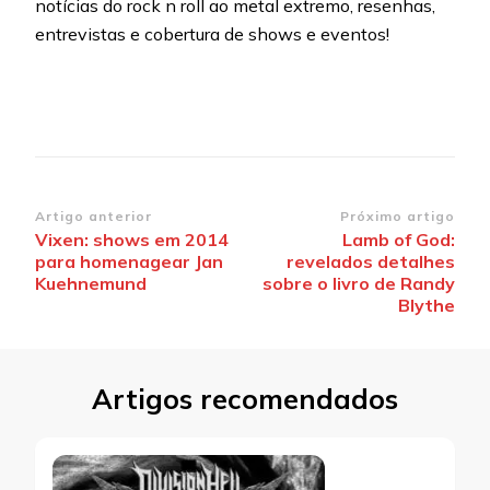
notícias do rock n roll ao metal extremo, resenhas,
entrevistas e cobertura de shows e eventos!
Navegação
Artigo anterior
Próximo artigo
Vixen: shows em 2014
Lamb of God:
de
para homenagear Jan
revelados detalhes
post
Kuehnemund
sobre o livro de Randy
Blythe
Artigos recomendados