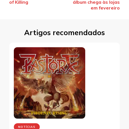
de
of Killing
álbum chega às lojas
post
em fevereiro
Artigos recomendados
NOTÍCIAS