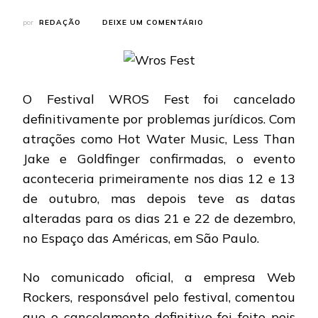
EM
por
REDAÇÃO
DEIXE UM COMENTÁRIO
WROS
FEST:
EDIÇÃO
2013
É
O Festival WROS Fest foi cancelado
CANCELADA
POR
definitivamente por problemas jurídicos. Com
PROBLEMAS
atrações como Hot Water Music, Less Than
JURÍDICOS
Jake e Goldfinger confirmadas, o evento
aconteceria primeiramente nos dias 12 e 13
de outubro, mas depois teve as datas
alteradas para os dias 21 e 22 de dezembro,
no Espaço das Américas, em São Paulo.
No comunicado oficial, a empresa Web
Rockers, responsável pelo festival, comentou
que o cancelamento definitivo foi feito pois