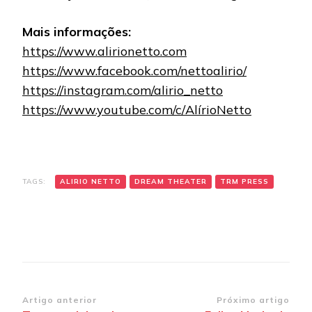
Mais informações:
https://www.alirionetto.com
https://www.facebook.com/nettoalirio/
https://instagram.com/alirio_netto
https://www.youtube.com/c/AlírioNetto
TAGS:
ALIRIO NETTO
DREAM THEATER
TRM PRESS
Navegação
Artigo anterior
Próximo artigo