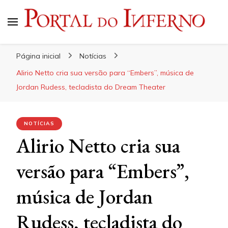
Portal do Inferno
Do Rock 'n' Roll ao Metal Extremo
Página inicial
Notícias
Alirio Netto cria sua versão para “Embers”, música de
Jordan Rudess, tecladista do Dream Theater
NOTÍCIAS
Alirio Netto cria sua
versão para “Embers”,
música de Jordan
Rudess, tecladista do