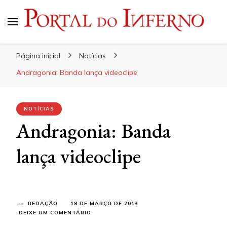
Portal do Inferno
Do Rock 'n' Roll ao Metal Extremo
Página inicial
Notícias
Andragonia: Banda lança videoclipe
NOTÍCIAS
Andragonia: Banda
lança videoclipe
por
REDAÇÃO
18 DE MARÇO DE 2013
EM
DEIXE UM COMENTÁRIO
ANDRAGONIA: