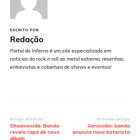
ESCRITO POR
Redação
Portal do Inferno é um site especializado em
notícias do rock n roll ao metal extremo, resenhas,
entrevistas e cobertura de shows e eventos!
Navegação
Artigo anterior
Próximo artigo
Shadowside: Banda
Genocídio: banda
de
revela capa de novo
anuncia novo baterista
post
álbum