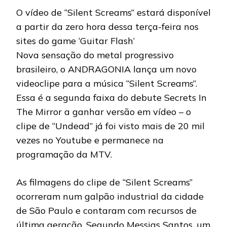
BANDA
O vídeo de “Silent Screams” estará disponível
LANÇA
VIDEOCLIPE
a partir da zero hora dessa terça-feira nos
sites do game ‘Guitar Flash’
Nova sensação do metal progressivo
brasileiro, o ANDRAGONIA lança um novo
videoclipe para a música “Silent Screams”.
Essa é a segunda faixa do debute Secrets In
The Mirror a ganhar versão em vídeo – o
clipe de “Undead” já foi visto mais de 20 mil
vezes no Youtube e permanece na
programação da MTV.
As filmagens do clipe de “Silent Screams”
ocorreram num galpão industrial da cidade
de São Paulo e contaram com recursos de
última geração. Segundo Messias Santos, um