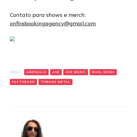
Contato para shows e merch:
onfirebookingagency@gmail.com
TAGS:
ANDRALLS
ASE
ASE MUSIC
DUAL NOISE
FASTHRASH
THRASH METAL