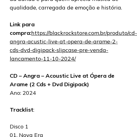
qualidade, carregada de emoção e história.
Link para
compra:
https://blackrockstore.com.br/produto/cd-
angra-acustic-live-at-opera-de-arame-2-
cds-dvd-digipack-slipcase-pre-venda-
lancamento-11-10-2024/
CD – Angra – Acoustic Live at Ópera de
Arame (2 Cds + Dvd Digipack)
Ano: 2024
Tracklist
:
Disco 1
01. Nova Era