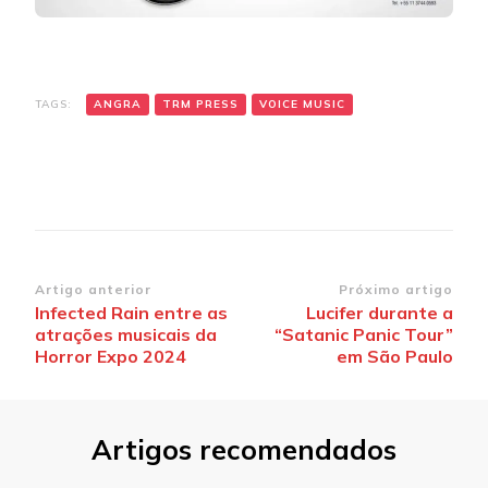
TAGS:
ANGRA
TRM PRESS
VOICE MUSIC
Navegação
Artigo anterior
Próximo artigo
Infected Rain entre as
Lucifer durante a
de
atrações musicais da
“Satanic Panic Tour”
post
Horror Expo 2024
em São Paulo
Artigos recomendados