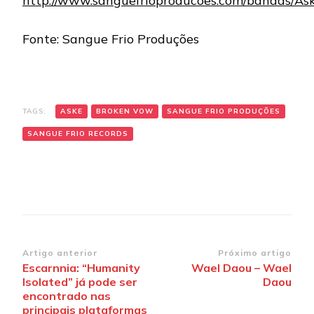
http://www.sanguefrioproducoes.com/bandas/As
Fonte: Sangue Frio Produções
TAGS:
ASKE
BROKEN VOW
SANGUE FRIO PRODUÇÕES
SANGUE FRIO RECORDS
Navegação
Artigo anterior
Próximo artigo
Escarnnia: “Humanity
Wael Daou – Wael
de
Isolated” já pode ser
Daou
post
encontrado nas
principais plataformas