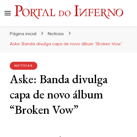
Portal do Inferno
Do Rock 'n' Roll ao Metal Extremo
Página inicial
Notícias
Aske: Banda divulga capa de novo álbum “Broken Vow”
NOTÍCIAS
Aske: Banda divulga
capa de novo álbum
“Broken Vow”