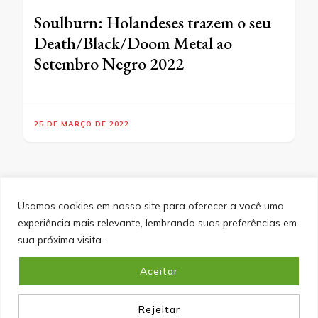
Soulburn: Holandeses trazem o seu
Death/Black/Doom Metal ao
Setembro Negro 2022
25 DE MARÇO DE 2022
Usamos cookies em nosso site para oferecer a você uma
experiência mais relevante, lembrando suas preferências em
SITEMAP
POLÍTICA DE PRIVACIDADE
EQUIPE
sua próxima visita.
CONTATO
Aceitar
&cópia; Direitos Autorais 2026
Portal do Inferno
. Todos os
direitos reservados.
Blossom PinIt | Desenvolvido por
Blossom Themes
. Desenvolvido por
WordPress
.
Política
de Privacidade
Rejeitar