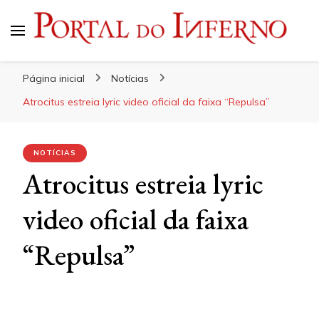
Portal do Inferno
Do Rock 'n' Roll ao Metal Extremo
Página inicial
Notícias
Atrocitus estreia lyric video oficial da faixa “Repulsa”
NOTÍCIAS
Atrocitus estreia lyric
video oficial da faixa
“Repulsa”