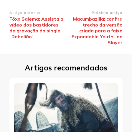
Navegação
Artigo anterior
Próximo artigo
Föxx Salema: Assista a
Macumbazilla: confira
de
vídeo dos bastidores
trecho da versão
post
de gravação do single
criada para a faixa
“Rebelião”
“Expandable Youth” do
Slayer
Artigos recomendados