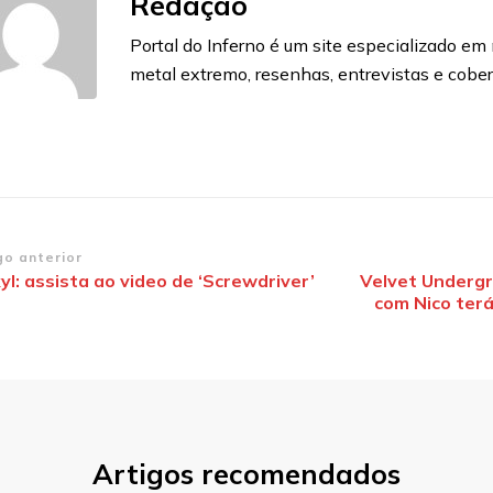
Redação
Portal do Inferno é um site especializado em n
metal extremo, resenhas, entrevistas e cobe
vegação
go anterior
yl: assista ao video de ‘Screwdriver’
Velvet Undergr
com Nico ter
st
Artigos recomendados