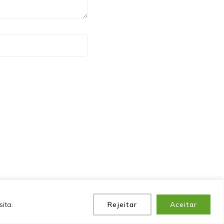
P
POLÍTICA DE PRIVACIDADE
EQUIPE
CONTATO
ita.
Rejeitar
Aceitar