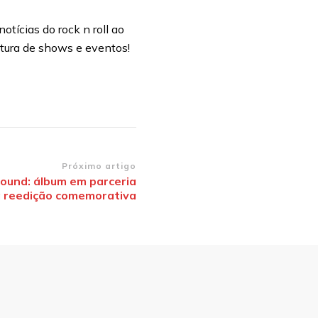
otícias do rock n roll ao
rtura de shows e eventos!
Próximo artigo
ound: álbum em parceria
á reedição comemorativa