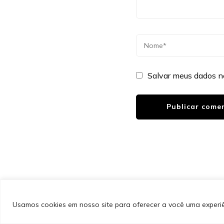
Salvar meus dados n
&cópia; Direitos Autorais 2026
Portal do Inferno
. Todos 
PinIt | Desenvolvido por
Blossom Themes
. Desenvolvido
Privacidade
Usamos cookies em nosso site para oferecer a você uma experiên