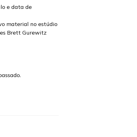
lo e data de
vo material no estúdio
tes Brett Gurewitz
passado.