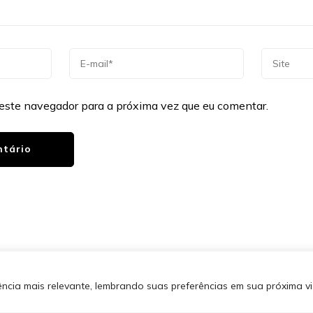
este navegador para a próxima vez que eu comentar.
os direitos reservados.
Blossom
SITEMA
 por
WordPress
.
Política de
cia mais relevante, lembrando suas preferências em sua próxima vis