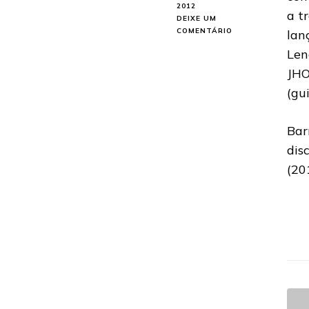
2012
a t
DEIXE UM
EM
COMENTÁRIO
lan
BAD
Len
RELIGION:
LENDA
JHO
DO
(gu
PUNK
ROCK
COMEÇA
Bar
A
GRAVAR
dis
NOVO
(20
DISCO