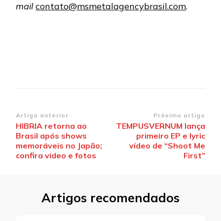
mail
contato@msmetalagencybrasil.com
.
Navegação
Artigo anterior
Próximo artigo
HIBRIA retorna ao
TEMPUSVERNUM lança
de
Brasil após shows
primeiro EP e lyric
post
memoráveis no Japão;
vídeo de “Shoot Me
confira vídeo e fotos
First”
Artigos recomendados