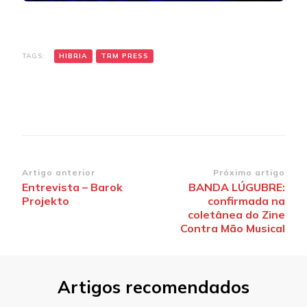
TAGS:
HIBRIA
TRM PRESS
Navegação
Artigo anterior
Próximo artigo
Entrevista – Barok
BANDA LÚGUBRE:
de
Projekto
confirmada na
post
coletânea do Zine
Contra Mão Musical
Artigos recomendados