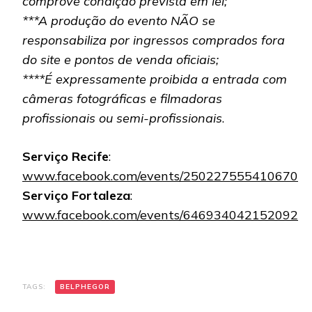
comprove condição prevista em lei;
***A produção do evento NÃO se
responsabiliza por ingressos comprados fora
do site e pontos de venda oficiais;
****É expressamente proibida a entrada com
câmeras fotográficas e filmadoras
profissionais ou semi-profissionais
.
Serviço Recife
:
www.facebook.com/events/250227555410670
Serviço Fortaleza
:
www.facebook.com/events/646934042152092
TAGS:
BELPHEGOR