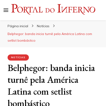
Portal do Inferno
Do Rock 'n' Roll ao Metal Extremo
Página inicial
Notícias
Belphegor: banda inicia turnê pela América Latina com
setlist bombástico
NOTÍCIAS
Belphegor: banda inicia
turnê pela América
Latina com setlist
bombástico