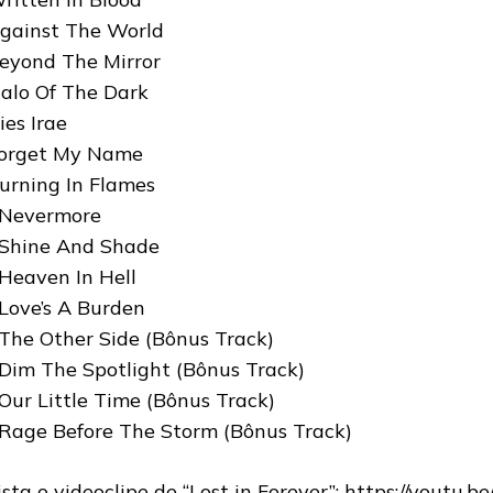
Against The World
Beyond The Mirror
Halo Of The Dark
ies Irae
Forget My Name
Burning In Flames
 Nevermore
 Shine And Shade
 Heaven In Hell
 Love’s A Burden
 The Other Side (Bônus Track)
 Dim The Spotlight (Bônus Track)
 Our Little Time (Bônus Track)
 Rage Before The Storm (Bônus Track)
ista o videoclipe de “Lost in Forever”:
https://youtu.