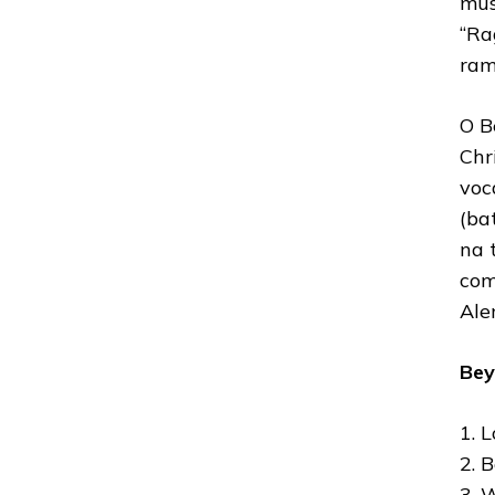
mus
“Ra
ram
O B
Chr
voc
(ba
na 
com
Ale
Bey
1. 
2. B
3. 