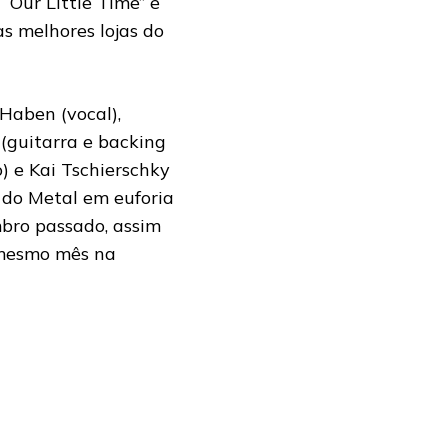
 “Our Little Time” e
s melhores lojas do
Haben (vocal),
 (guitarra e backing
o) e Kai Tschierschky
 do Metal em euforia
mbro passado, assim
 mesmo mês na