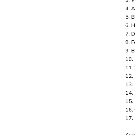
4. 
5. 
6. 
7. D
8. 
9. 
10.
11.
12.
13.
14.
15.
16.
17.
Ass