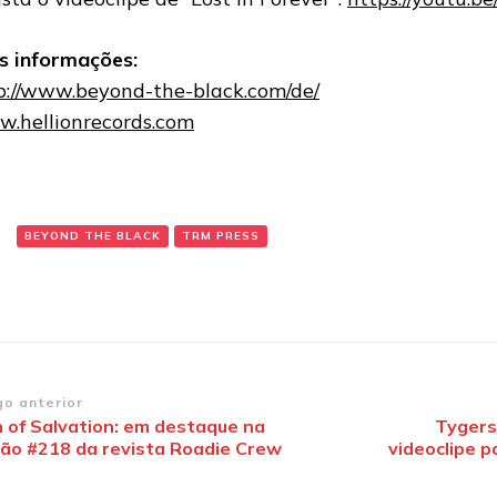
s informações:
p://www.beyond-the-black.
com/de/
.hellionrecords.com
:
BEYOND THE BLACK
TRM PRESS
vegação
go anterior
n of Salvation: em destaque na
Tygers
ção #218 da revista Roadie Crew
videoclipe p
st