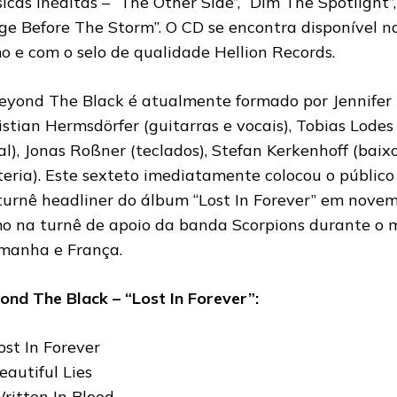
icas inéditas – “The Other Side”, “Dim The Spotlight”,
ge Before The Storm”. O CD se encontra disponível na
o e com o selo de qualidade Hellion Records.
eyond The Black é atualmente formado por Jennifer 
istian Hermsdörfer (guitarras e vocais), Tobias Lodes
al), Jonas Roßner (teclados), Stefan Kerkenhoff (baix
teria). Este sexteto imediatamente colocou o público
turnê headliner do álbum “Lost In Forever” em nove
o na turnê de apoio da banda Scorpions durante o
manha e França.
ond The Black – “Lost In Forever”:
Lost In Forever
eautiful Lies
Written In Blood