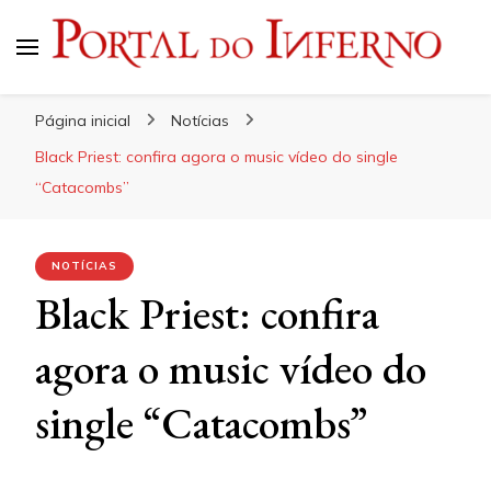
Portal do Inferno
Do Rock 'n' Roll ao Metal Extremo
Página inicial
Notícias
Black Priest: confira agora o music vídeo do single
“Catacombs”
NOTÍCIAS
Black Priest: confira
agora o music vídeo do
single “Catacombs”