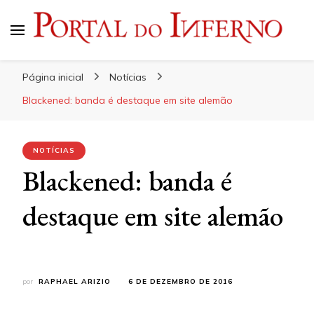
Portal do Inferno
Do Rock 'n' Roll ao Metal Extremo
Página inicial
Notícias
Blackened: banda é destaque em site alemão
NOTÍCIAS
Blackened: banda é
destaque em site alemão
por
RAPHAEL ARIZIO
6 DE DEZEMBRO DE 2016