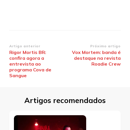
Navegação
Artigo anterior
Próximo artigo
Rigor Mortis BR:
Vox Mortem: banda é
de
confira agora a
destaque na revista
post
entrevista ao
Roadie Crew
programa Cova de
Sangue
Artigos recomendados