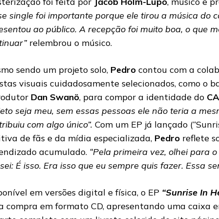
terização foi feita por
Jacob Holm-Lupo
, músico e p
se single foi importante porque ele tirou a música do c
esentou ao público. A recepção foi muito boa, o que m
tinuar”
relembrou o músico.
mo sendo um projeto solo,
Pedro
contou com a colab
istas visuais cuidadosamente selecionados, como o b
rodutor
Dan Swanö
, para compor a identidade do
CA
jeto seja meu, sem essas pessoas ele não teria a me
tribuiu com algo único”.
Com um EP já lançado (“Sunris
itiva de fãs e da mídia especializada,
Pedro
reflete s
endizado acumulado.
“Pela primeira vez, olhei para o 
sei: É isso. Era isso que eu sempre quis fazer. Essa s
ponível em versões digital e física, o EP
“Sunrise In He
a compra em formato CD, apresentando uma caixa em