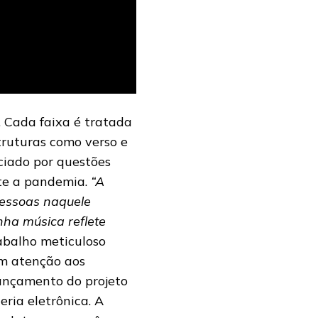
. Cada faixa é tratada
ruturas como verso e
ciado por questões
nte a pandemia.
“A
pessoas naquele
nha música reflete
abalho meticuloso
om atenção aos
 lançamento do projeto
ria eletrônica. A