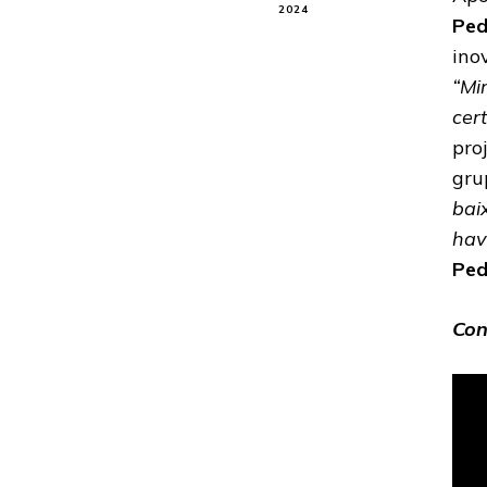
2024
Ped
ino
“Mi
cer
pro
gru
bai
hav
Ped
Con