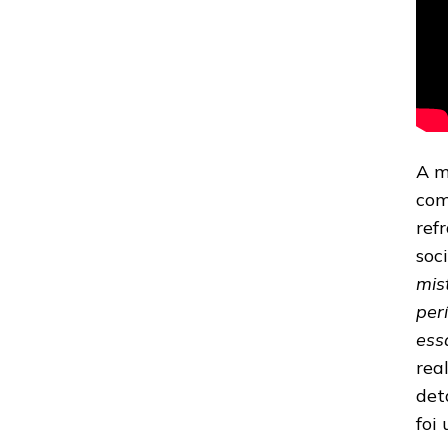
A m
com
ref
soc
mis
per
ess
rea
det
foi