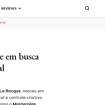
REVIEWS
etal
e em busca
al
 La Rocque
, nasceu em
 e controle criativo.
 como o
Masterplan
,