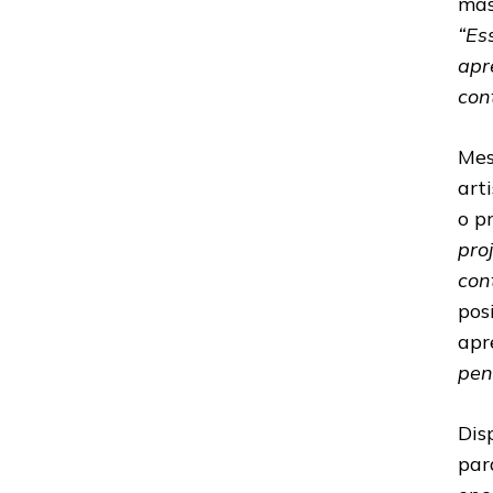
mas
“Es
apr
con
Mes
art
o p
pro
con
pos
apr
pen
Dis
par