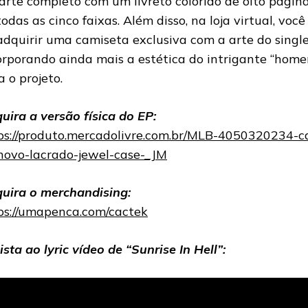
arte completo com um livreto colorido de oito páginas
todas as cinco faixas. Além disso, na loja virtual, v
adquirir uma camiseta exclusiva com a arte do singl
orporando ainda mais a estética do intrigante “hom
a o projeto.
uira a versão física do EP:
ps://produto.mercadolivre.com.br/MLB-4050320234-cac
novo-lacrado-jewel-case-_JM
uira o merchandising:
ps://umapenca.com/cactek
ista ao lyric vídeo de “Sunrise In Hell”: