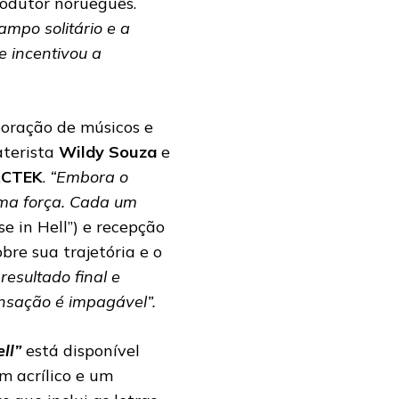
rodutor norueguês.
ampo solitário e a
e incentivou a
oração de músicos e
aterista
Wildy Souza
e
CTEK
.
“Embora o
sma força. Cada um
e in Hell”) e recepção
obre sua trajetória e o
resultado final e
ensação é impagável”.
ll”
está disponível
 acrílico e um