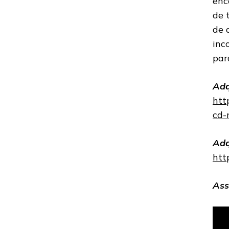
enc
de 
de 
inc
par
Adq
htt
cd-
Adq
htt
Ass