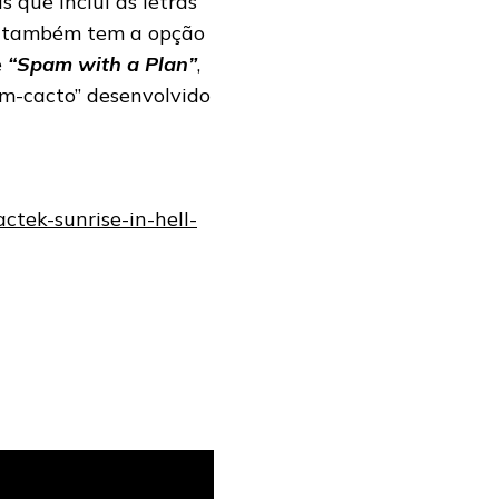
 que inclui as letras
ocê também tem a opção
e
“Spam with a Plan”
,
em-cacto” desenvolvido
tek-sunrise-in-hell-