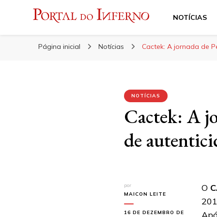
NOTÍCIAS
Portal do Inferno
Do Rock 'n' Roll ao Metal Extremo
Página inicial
Notícias
Cactek: A jornada de P
NOTÍCIAS
Cactek: A j
de autentic
por
O
C
MAICON LEITE
201
16 DE DEZEMBRO DE
Apó