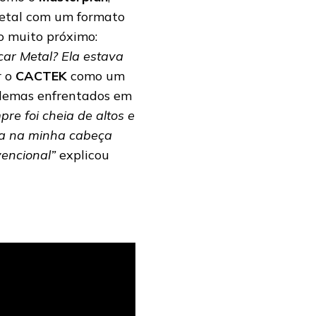
Metal com um formato
o muito próximo:
car Metal? Ela estava
 o
CACTEK
como um
oblemas enfrentados em
e foi cheia de altos e
ava na minha cabeça
encional”
explicou