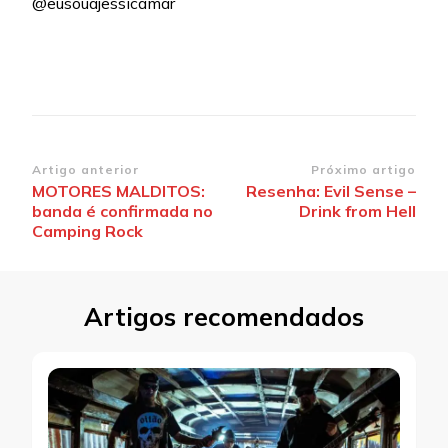
@eusouajessicamar
Navegação
Artigo anterior
Próximo artigo
MOTORES MALDITOS:
Resenha: Evil Sense –
de
banda é confirmada no
Drink from Hell
post
Camping Rock
Artigos recomendados