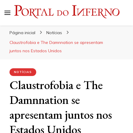
Portal do Inferno
Do Rock 'n' Roll ao Metal Extremo
Página inicial
Notícias
Claustrofobia e The Damnnation se apresentam
juntos nos Estados Unidos
NOTÍCIAS
Claustrofobia e The
Damnnation se
apresentam juntos nos
Estados Unidos