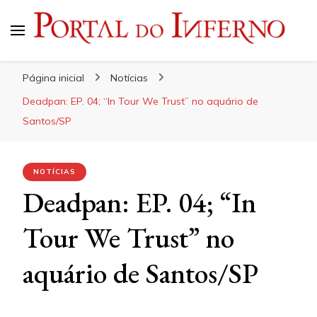
Portal do Inferno
Do Rock 'n' Roll ao Metal Extremo
Página inicial
Notícias
Deadpan: EP. 04; “In Tour We Trust” no aquário de
Santos/SP
NOTÍCIAS
Deadpan: EP. 04; “In
Tour We Trust” no
aquário de Santos/SP