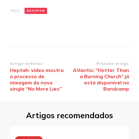
TAGS:
DEADPAN
Navegação
Artigo anterior
Próximo artigo
Heptah: vídeo mostra
Atlantis: “Hotter Than
de
o processo de
a Burning Church” já
post
mixagem do novo
está disponível no
single “No More Lies”
Bandcamp
Artigos recomendados