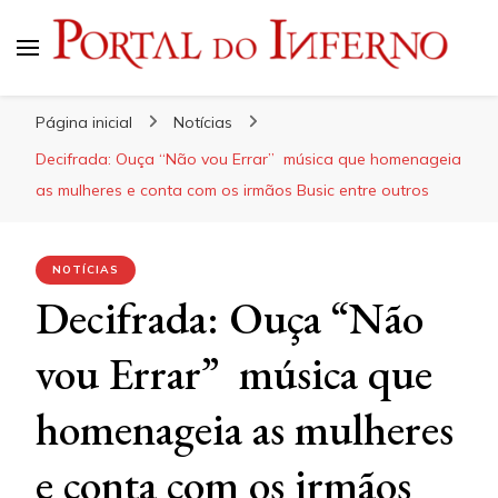
Portal do Inferno
Do Rock 'n' Roll ao Metal Extremo
Página inicial
Notícias
Decifrada: Ouça “Não vou Errar” música que homenageia
as mulheres e conta com os irmãos Busic entre outros
NOTÍCIAS
Decifrada: Ouça “Não
vou Errar” música que
homenageia as mulheres
e conta com os irmãos