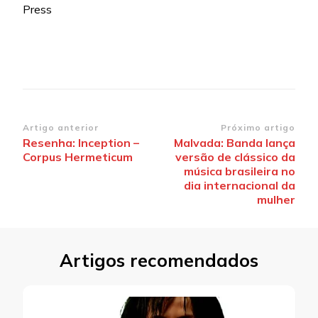
Press
Navegação
Artigo anterior
Próximo artigo
Resenha: Inception –
Malvada: Banda lança
de
Corpus Hermeticum
versão de clássico da
post
música brasileira no
dia internacional da
mulher
Artigos recomendados