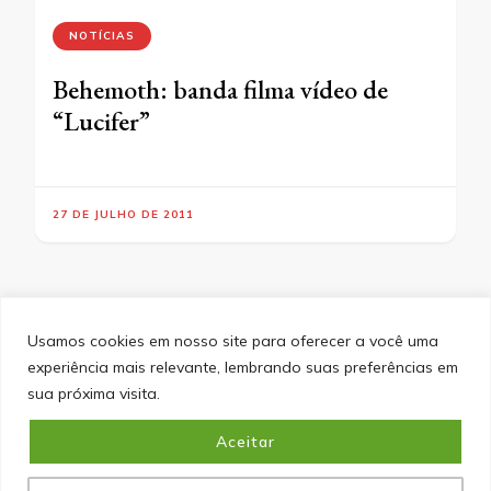
NOTÍCIAS
Behemoth: banda filma vídeo de
“Lucifer”
27 DE JULHO DE 2011
Usamos cookies em nosso site para oferecer a você uma
experiência mais relevante, lembrando suas preferências em
SITEMAP
POLÍTICA DE PRIVACIDADE
EQUIPE
sua próxima visita.
CONTATO
Aceitar
&cópia; Direitos Autorais 2026
Portal do Inferno
. Todos os
direitos reservados.
Blossom PinIt | Desenvolvido por
Blossom Themes
. Desenvolvido por
WordPress
.
Política