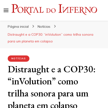
Portal do Inferno
Do Rock 'n' Roll ao Metal Extremo
Página inicial
Notícias
Distraught e a COP30: “inVolution” como trilha sonora
para um planeta em colapso
NOTÍCIAS
Distraught e a COP30:
“inVolution” como
trilha sonora para um
planeta em colapso