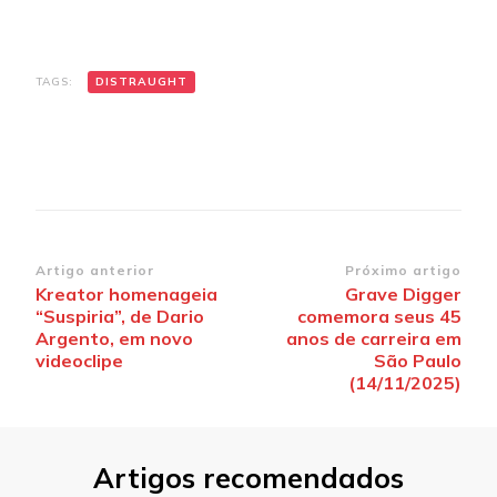
TAGS:
DISTRAUGHT
Navegação
Artigo anterior
Próximo artigo
Kreator homenageia
Grave Digger
de
“Suspiria”, de Dario
comemora seus 45
post
Argento, em novo
anos de carreira em
videoclipe
São Paulo
(14/11/2025)
Artigos recomendados