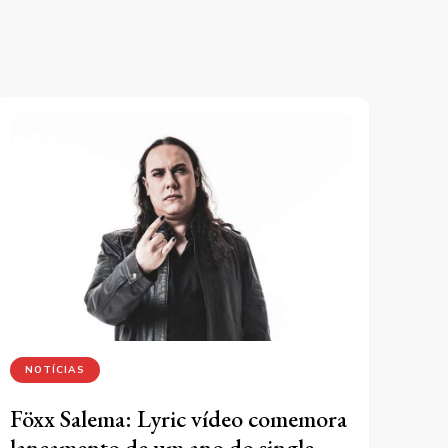
NOTÍCIAS
Föxx Salema: Lyric vídeo comemora
lançamento de um ano do single