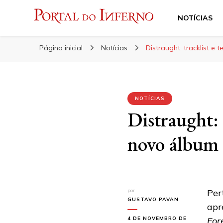
NOTÍCIAS
Portal do Inferno
Do Rock 'n' Roll ao Metal Extremo
Página inicial
Notícias
Distraught: tracklist e
NOTÍCIAS
Distraught: 
novo álbum
por
Per
GUSTAVO PAVAN
apr
4 DE NOVEMBRO DE
For