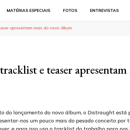
MATÉRIAS ESPECIAIS
FOTOS
ENTREVISTAS
 teaser apresentam mais do novo álbum
tracklist e teaser apresentam
to do lançamento do novo álbum, o Distraught está 
esentar-nos um pouco mais do pesado conceito por tr
ever
, e para isso usa o tracklist do trabalho para nos