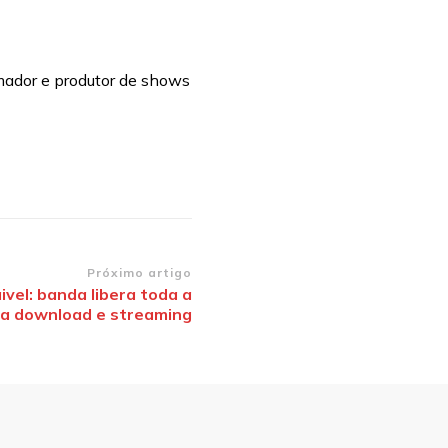
mador e produtor de shows
Próximo artigo
vel: banda libera toda a
ra download e streaming