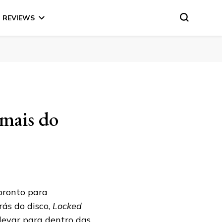
REVIEWS
 mais do
pronto para
ás do disco,
Locked
 levar para dentro das