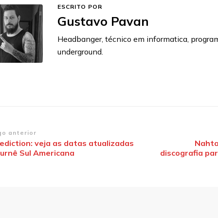
ESCRITO POR
Gustavo Pavan
Headbanger, técnico em informatica, progra
underground.
vegação
go anterior
ediction: veja as datas atualizadas
Nahtai
turnê Sul Americana
discografia pa
st