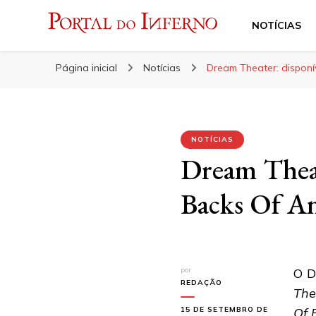
NOTÍCIAS
Portal do Inferno
Do Rock 'n' Roll ao Metal Extremo
Página inicial
Notícias
Dream Theater: disponí
NOTÍCIAS
Dream Theat
Backs Of An
por
O D
REDAÇÃO
The
15 DE SETEMBRO DE
Of 