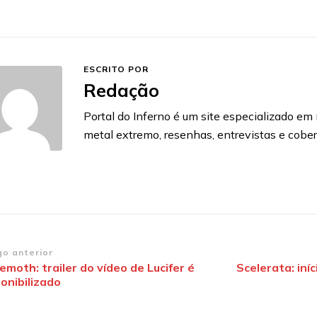
ESCRITO POR
Redação
Portal do Inferno é um site especializado em n
metal extremo, resenhas, entrevistas e cobe
vegação
go anterior
moth: trailer do vídeo de Lucifer é
Scelerata: iní
onibilizado
st