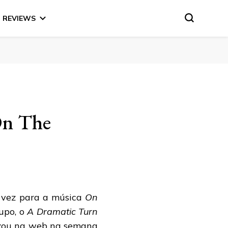
REVIEWS
On The
a vez para a música
On
upo, o
A Dramatic Turn
vazou na web na semana