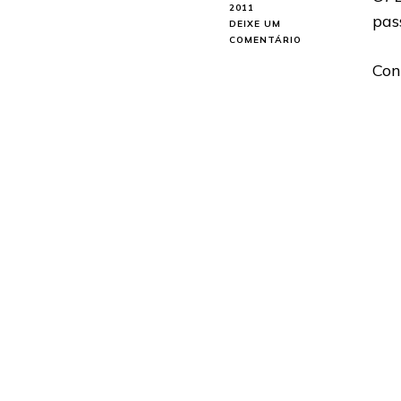
2011
pas
DEIXE UM
EM
COMENTÁRIO
DREAM
Con
THEATER:
DISPONÍVEL
NOVO
CLIPE
“ON
THE
BACKS
OF
ANGELS”