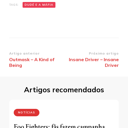
TAGS:
DUDÉ E A MÁFIA
Navegação
Artigo anterior
Próximo artigo
Outmask – A Kind of
Insane Driver – Insane
de
Being
Driver
post
Artigos recomendados
NOTÍCIAS
Foo Fighters: fãs fazem campanha