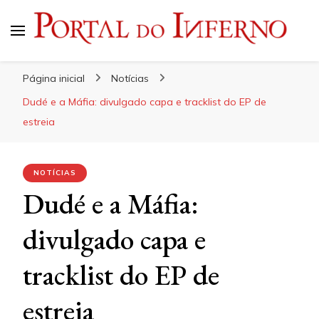
Portal do Inferno
Do Rock 'n' Roll ao Metal Extremo
Página inicial
Notícias
Dudé e a Máfia: divulgado capa e tracklist do EP de
estreia
NOTÍCIAS
Dudé e a Máfia:
divulgado capa e
tracklist do EP de
estreia