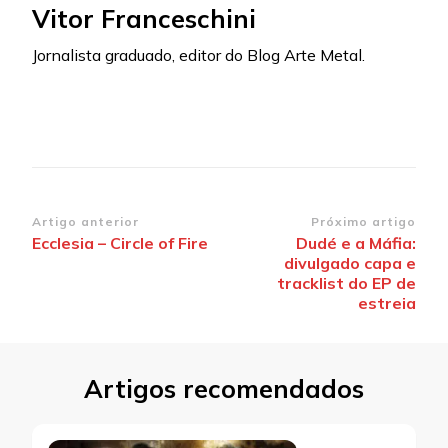
Vitor Franceschini
Jornalista graduado, editor do Blog Arte Metal.
Navegação
Artigo anterior
Próximo artigo
Ecclesia – Circle of Fire
Dudé e a Máfia:
de
divulgado capa e
post
tracklist do EP de
estreia
Artigos recomendados