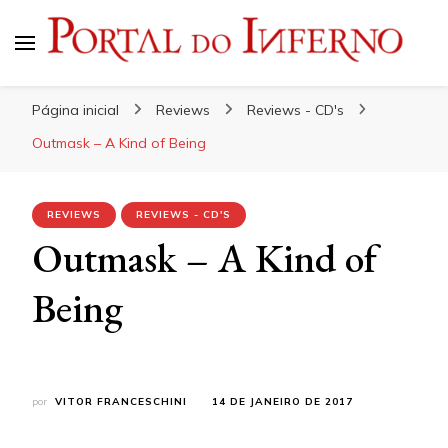
Portal do Inferno
Do Rock 'n' Roll ao Metal Extremo
Página inicial
Reviews
Reviews - CD's
Outmask – A Kind of Being
REVIEWS
REVIEWS - CD'S
Outmask – A Kind of
Being
por
VITOR FRANCESCHINI
14 DE JANEIRO DE 2017