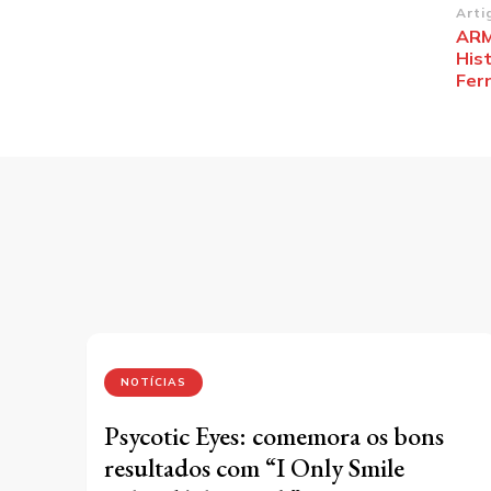
Na
Arti
ARM
de
Hist
po
Fer
NOTÍCIAS
Psycotic Eyes: comemora os bons
resultados com “I Only Smile