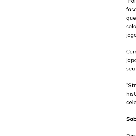
“Fo
fas
que
sol
jog
Com
jap
seu
“St
his
cel
Sob
Des