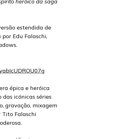
írito heróico da saga
 versão estendida de
 por Edu Falaschi,
adows.
QyabIcUDROU07g
era épica e heróica
 das icónicas séries
ão, gravação, mixagem
 Tito Falaschi
poderosa.