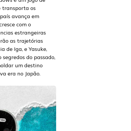
 transporta os
 país avança em
cresce com o
ências estrangeiras
rão as trajetórias
a de Iga, e Yasuke,
o segredos do passado,
moldar um destino
va era no Japão.