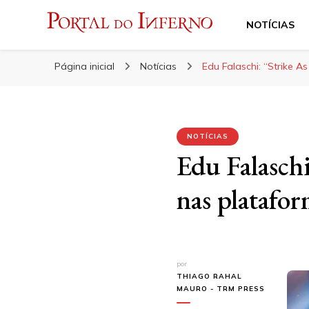
NOTÍCIAS
Portal do Inferno
Do Rock 'n' Roll ao Metal Extremo
Página inicial
Notícias
Edu Falaschi: “Strike A
NOTÍCIAS
Edu Falaschi
nas platafor
por
THIAGO RAHAL
MAURO - TRM PRESS