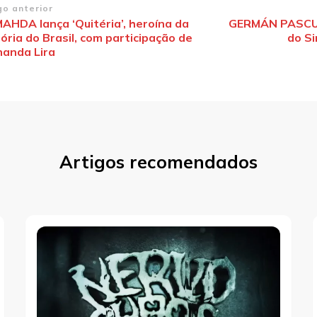
vegação
go anterior
AHDA lança ‘Quitéria’, heroína da
GERMÁN PASCUAL
ória do Brasil, com participação de
do Si
st
nanda Lira
Artigos recomendados