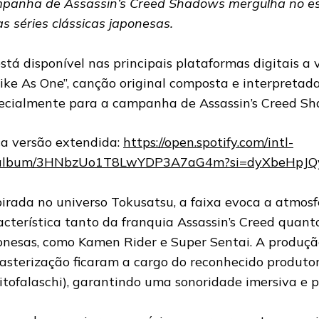
panha de Assassin’s Creed Shadows mergulha no esp
as séries clássicas japonesas.
está disponível nas principais plataformas digitais a
rike As One”, canção original composta e interpretada
ecialmente para a campanha de Assassin’s Creed Sh
a versão extendida:
https://open.spotify.com/intl-
/album/3HNbzUo1T8LwYDP3A7aG4m?si=dyXbeHpJ
pirada no universo Tokusatsu, a faixa evoca a atmosf
acterística tanto da franquia Assassin’s Creed quanto
onesas, como Kamen Rider e Super Sentai. A produç
asterização ficaram a cargo do reconhecido produtor
itofalaschi), garantindo uma sonoridade imersiva e 