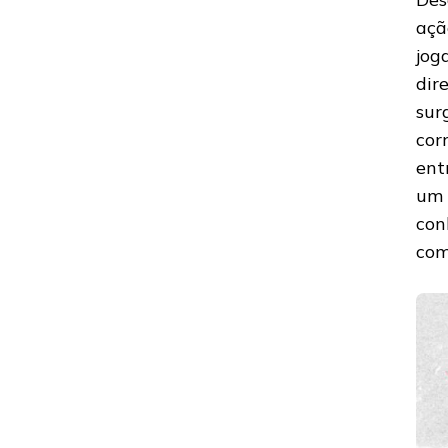
açã
jog
dir
sur
cor
ent
um 
con
com