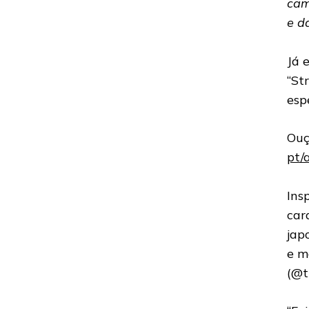
cam
e d
Já 
“St
esp
Ouç
pt
Ins
car
jap
e m
(@t