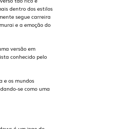
erso tão rico e
is dentro dos estilos
lmente segue carreira
samurai e a emoção do
 uma versão em
ista conhecido pelo
sa e os mundos
olidando-se como uma
adows é um jogo de