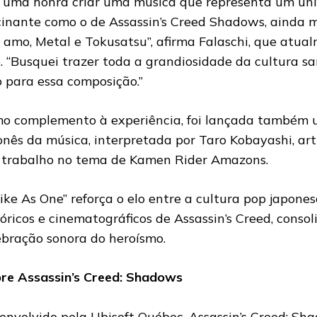
i uma honra criar uma música que representa um univ
cinante como o de Assassin’s Creed Shadows, ainda ma
 amo, Metal e Tokusatsu”, afirma Falaschi, que atua
o. “Busquei trazer toda a grandiosidade da cultura 
o para essa composição.”
o complemento à experiência, foi lançada também
onês da música, interpretada por Taro Kobayashi, art
 trabalho no tema de Kamen Rider Amazons.
rike As One” reforça o elo entre a cultura pop japone
tóricos e cinematográficos de Assassin’s Creed, cons
ebração sonora do heroísmo.
re Assassin’s Creed: Shadows
envolvido pela Ubisoft Québec, Assassin’s Creed: Sh