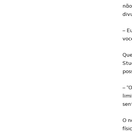
não
div
– E
voc
Que
Stu
pos
– “
lim
sen
O n
fís