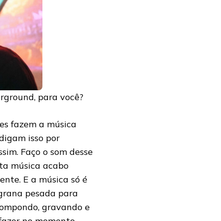
erground, para você?
les fazem a música
digam isso por
ssim. Faço o som desse
ita música acabo
ente. E a música só é
grana pesada para
 compondo, gravando e
 fazer no momento.