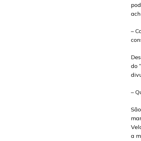
pod
ach
– C
con
Des
do 
div
– Q
São
man
Vel
a m