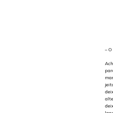
– O
Ach
par
mar
jei
dei
alt
dei
lan