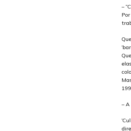
– “
Por
tra
Que
‘ba
Que
ela
col
Mas
199
– A
‘Cu
dir