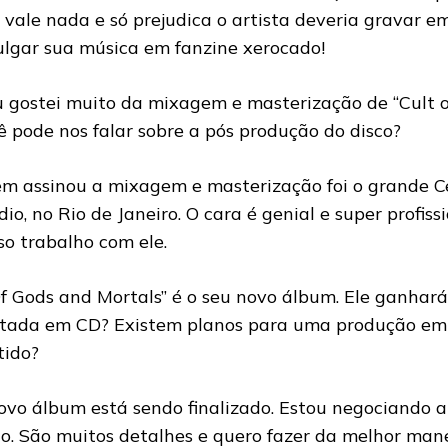
 vale nada e só prejudica o artista deveria gravar e
ulgar sua música em fanzine xerocado!
u gostei muito da mixagem e masterização de “Cult of
ê pode nos falar sobre a pós produção do disco?
m assinou a mixagem e masterização foi o grande Cel
dio, no Rio de Janeiro. O cara é genial e super profis
so trabalho com ele.
Of Gods and Mortals” é o seu novo álbum. Ele ganha
itada em CD? Existem planos para uma produção em 
tido?
ovo álbum está sendo finalizado. Estou negociando 
ico. São muitos detalhes e quero fazer da melhor man