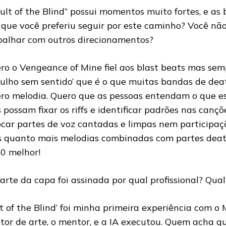
Cult of the Blind” possui momentos muito fortes, e as 
 que você preferiu seguir por este caminho? Você nã
balhar com outros direcionamentos?
ro o Vengeance of Mine fiel aos blast beats mas sem
rulho sem sentido’ que é o que muitas bandas de de
ro melodia. Quero que as pessoas entendam o que e
s possam fixar os riffs e identificar padrões nas canç
ocar partes de voz cantadas e limpas nem participaçõe
 quanto mais melodias combinadas com partes death
0 melhor!
 arte da capa foi assinada por qual profissional? Qual
lt of the Blind’ foi minha primeira experiência com o 
etor de arte, o mentor, e a IA executou. Quem acha qu