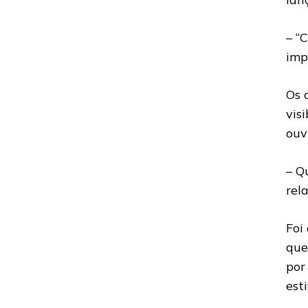
– “
imp
Os 
vis
ouv
– Q
rel
Foi
que
por
est