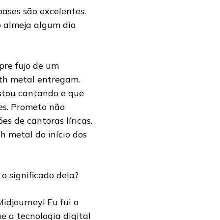
bases são excelentes.
o almeja algum dia
pre fujo de um
ath metal entregam.
stou cantando e que
ões. Prometo não
s de cantoras líricas.
 metal do início dos
 o significado dela?
Midjourney! Eu fui o
e a tecnologia digital