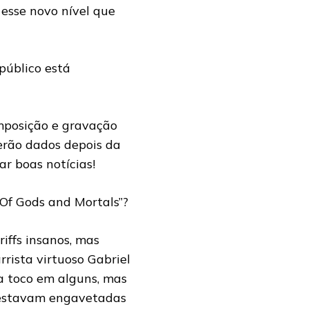
 esse novo nível que
público está
omposição e gravação
serão dados depois da
r boas notícias!
“Of Gods and Mortals”?
iffs insanos, mas
rista virtuoso Gabriel
da toco em alguns, mas
ue estavam engavetadas