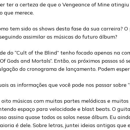
er ter a certeza de que o Vengeance of Mine atingiu
o que merece.
omo tem sido os shows desta fase da sua carreira? O 
seguindo assimilar as músicas do futuro álbum?
de do “Cult of the Blind” tenho focado apenas na c
“Of Gods and Mortals”. Então, os próximos passos só 
ulgação do cronograma de lançamento. Podem espera
uais as informações que você pode nos passar sobre 
 oito músicas com muitas partes melódicas e muitos r
tendo espaço para velocidade e blast beats. O guitar
oso assina quase todos os solos nesse álbum. Eu ain
aioria é dele. Sobre letras, juntei ideias antigas q