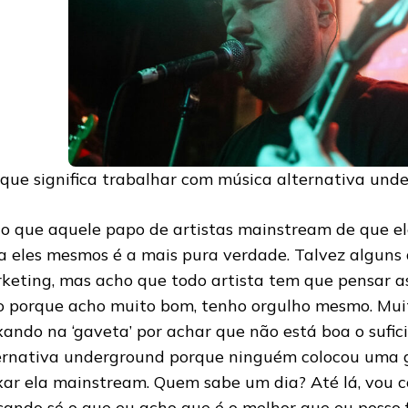
 que significa trabalhar com música alternativa und
o que aquele papo de artistas mainstream de que e
a eles mesmos é a mais pura verdade. Talvez alguns 
keting, mas acho que todo artista tem que pensar a
to porque acho muito bom, tenho orgulho mesmo. Mu
xando na ‘gaveta’ por achar que não está boa o sufici
ernativa underground porque ninguém colocou uma 
xar ela mainstream. Quem sabe um dia? Até lá, vou
çando só o que eu acho que é o melhor que eu posso