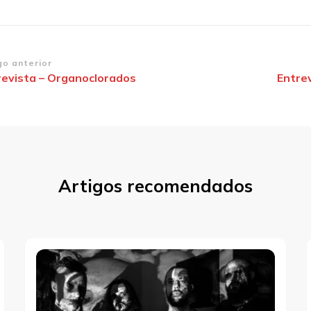
vegação
go anterior
revista – Organoclorados
Entre
st
Artigos recomendados