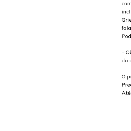
com
inc
Gri
fal
Pod
– O
da 
O p
Pre
Até