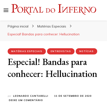
Portal do Inferno
Do Rock 'n' Roll ao Metal Extremo
Página inicial
Matérias Especiais
Especial! Bandas para conhecer: Hellucination
MATÉRIAS ESPECIAIS
ENTREVISTAS
NOTÍCIAS
Especial! Bandas para
conhecer: Hellucination
por
LEONARDO CANTARELLI
11 DE SETEMBRO DE 2020
EM
DEIXE UM COMENTÁRIO
ESPECIAL!