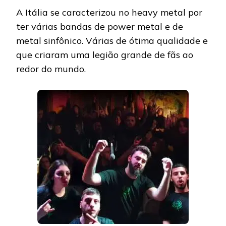
BANDAS
A Itália se caracterizou no heavy metal por
PARA
CONHECER:
ter várias bandas de power metal e de
HELLUCINATION
metal sinfônico. Várias de ótima qualidade e
que criaram uma legião grande de fãs ao
redor do mundo.