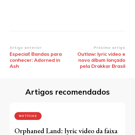
Navegação
Artigo anterior
Próximo artigo
Especial! Bandas para
Outlaw: lyric video e
de
conhecer: Adorned in
novo álbum lançado
post
Ash
pela Drakkar Brasil
Artigos recomendados
NOTÍCIAS
Orphaned Land: lyric video da faixa