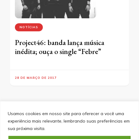
NOTÍCIAS
Project46: banda lança música
inédita; ouça o single “Febre”
28 DE MARÇO DE 2017
Usamos cookies em nosso site para oferecer a você uma
experiência mais relevante, lembrando suas preferências em
SITEMAP
POLÍTICA DE PRIVACIDADE
EQUIPE
sua próxima visita.
CONTATO