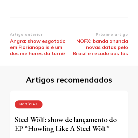
Navegação
Artigo anterior
Próximo artigo
Angra: show esgotado
NOFX: banda anuncia
de
em Florianópolis é um
novas datas pelo
post
dos melhores da turnê
Brasil e recado aos fãs
Artigos recomendados
NOTÍCIAS
Steel Wölf: show de lançamento do
EP “Howling Like A Steel Wölf”