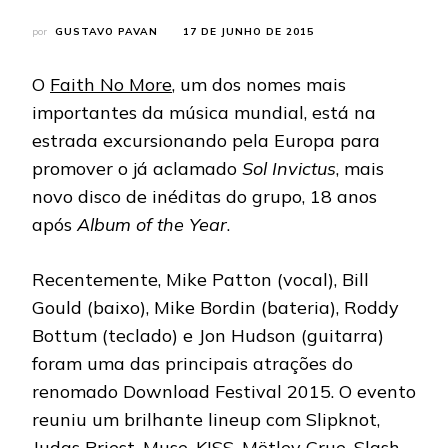
por
GUSTAVO PAVAN
17 DE JUNHO DE 2015
O
Faith No More
, um dos nomes mais
importantes da música mundial, está na
estrada excursionando pela Europa para
promover o já aclamado
Sol Invictus
, mais
novo disco de inéditas do grupo, 18 anos
após
Album of the Year
.
Recentemente, Mike Patton (vocal), Bill
Gould (baixo), Mike Bordin (bateria), Roddy
Bottum (teclado) e Jon Hudson (guitarra)
foram uma das principais atrações do
renomado Download Festival 2015. O evento
reuniu um brilhante lineup com Slipknot,
Judas Priest, Muse, KISS, Mötley Crue, Slash,