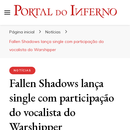
Portal do Inferno
Do Rock 'n' Roll ao Metal Extremo
Página inicial
Notícias
Fallen Shadows lança single com participação do
vocalista do Warshipper
NOTÍCIAS
Fallen Shadows lança
single com participação
do vocalista do
Warshipper