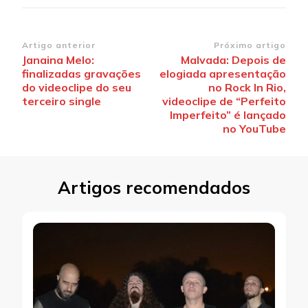
Navegação
Artigo anterior
Próximo artigo
Janaina Melo:
Malvada: Depois de
de
finalizadas gravações
elogiada apresentação
post
do videoclipe do seu
no Rock In Rio,
terceiro single
videoclipe de “Perfeito
Imperfeito” é lançado
no YouTube
Artigos recomendados