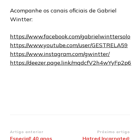
Acompanhe os canais oficiais de Gabriel
Wintter:
https://www.facebook.com/gabrielwinttersolo
https://www.youtube.com/user/GESTRELA59
https://www.instagram.com/gwintter/
https://deezer.page.link/mqdcfV2h4wYyFp2p6
Navegação
Artigo anterior
Próximo artigo
Especial! 40 anos
Hatred Incarnated: