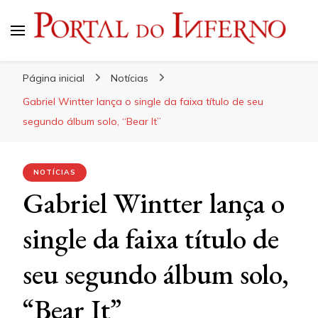
Portal do Inferno
Do Rock 'n' Roll ao Metal Extremo
Página inicial
Notícias
Gabriel Wintter lança o single da faixa título de seu
segundo álbum solo, “Bear It”
NOTÍCIAS
Gabriel Wintter lança o
single da faixa título de
seu segundo álbum solo,
“Bear It”