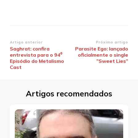
Navegação
Artigo anterior
Próximo artigo
Saghrat: confira
Parasite Ego: lançado
de
entrevista para o 94⁰
oficialmente o single
post
Episódio do Metalismo
”Sweet Lies”
Cast
Artigos recomendados