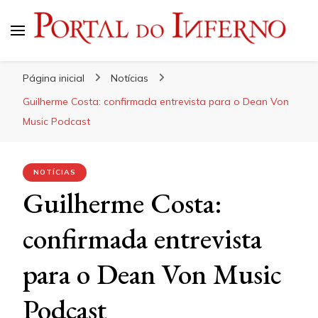
Portal do Inferno
Do Rock 'n' Roll ao Metal Extremo
Página inicial
Notícias
Guilherme Costa: confirmada entrevista para o Dean Von
Music Podcast
NOTÍCIAS
Guilherme Costa:
confirmada entrevista
para o Dean Von Music
Podcast