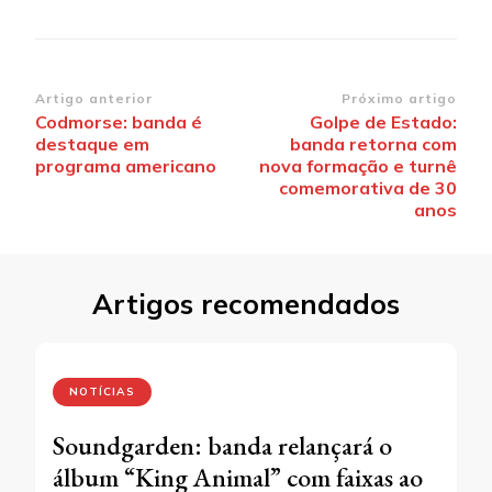
Navegação
Artigo anterior
Próximo artigo
Codmorse: banda é
Golpe de Estado:
de
destaque em
banda retorna com
post
programa americano
nova formação e turnê
comemorativa de 30
anos
Artigos recomendados
NOTÍCIAS
Soundgarden: banda relançará o
álbum “King Animal” com faixas ao