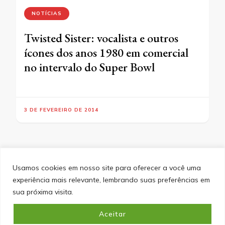
NOTÍCIAS
Twisted Sister: vocalista e outros
ícones dos anos 1980 em comercial
no intervalo do Super Bowl
3 DE FEVEREIRO DE 2014
Usamos cookies em nosso site para oferecer a você uma
experiência mais relevante, lembrando suas preferências em
SITEMAP
POLÍTICA DE PRIVACIDADE
EQUIPE
sua próxima visita.
CONTATO
Aceitar
&cópia; Direitos Autorais 2026
Portal do Inferno
. Todos os
direitos reservados.
Blossom PinIt | Desenvolvido por