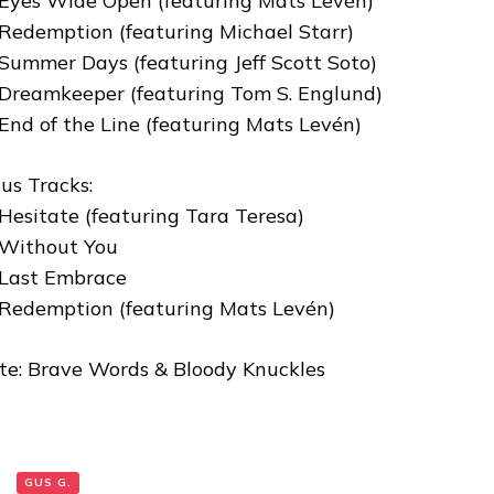
 Eyes Wide Open (featuring Mats Levén)
 Redemption (featuring Michael Starr)
 Summer Days (featuring Jeff Scott Soto)
 Dreamkeeper (featuring Tom S. Englund)
 End of the Line (featuring Mats Levén)
us Tracks:
 Hesitate (featuring Tara Teresa)
 Without You
 Last Embrace
 Redemption (featuring Mats Levén)
te: Brave Words & Bloody Knuckles
:
GUS G.