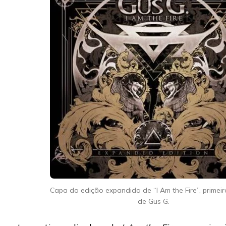
Capa da edição expandida de “I Am the Fire”, primei
de Gus G.