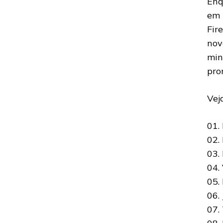
Enq
em 
Fir
nov
mi
pro
Vej
01.
02.
03.
04.
05.
06.
07.