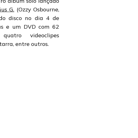
iro álbum solo lançado
us G.
(Ozzy Osbourne,
do disco no dia 4 de
ônus e um DVD com 62
uatro videoclipes
tarra, entre outros.