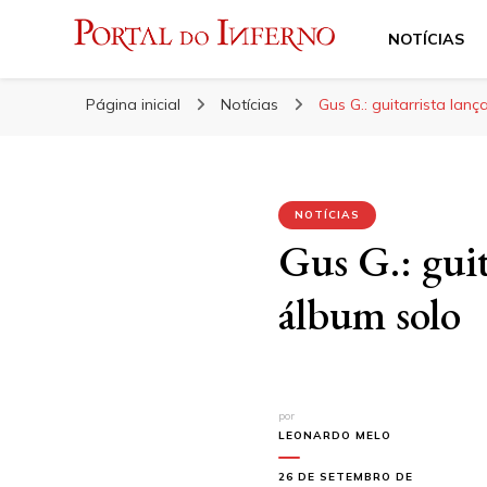
NOTÍCIAS
Portal do Inferno
Do Rock 'n' Roll ao Metal Extremo
Página inicial
Notícias
Gus G.: guitarrista lan
NOTÍCIAS
Gus G.: guit
álbum solo
por
LEONARDO MELO
26 DE SETEMBRO DE