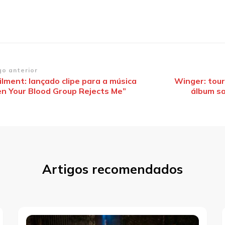
vegação
go anterior
lment: lançado clipe para a música
Winger: tour
en Your Blood Group Rejects Me”
álbum s
st
Artigos recomendados