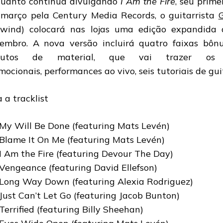
uanto continua divulgando
I Am the Fire
, seu prime
março pela Century Media Records, o guitarrista
G
ewind) colocará nas lojas uma edição expandida 
embro. A nova versão incluirá quatro faixas b
nutos de material, que vai trazer os q
mocionais, performances ao vivo, seis tutoriais de gui
a a tracklist
 My Will Be Done (featuring Mats Levén)
 Blame It On Me (featuring Mats Levén)
 I Am the Fire (featuring Devour The Day)
 Vengeance (featuring David Ellefson)
 Long Way Down (featuring Alexia Rodriguez)
 Just Can’t Let Go (featuring Jacob Bunton)
 Terrified (featuring Billy Sheehan)