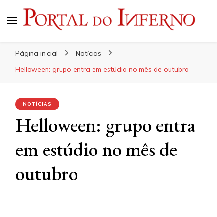
Portal do Inferno
Do Rock 'n' Roll ao Metal Extremo
Página inicial
Notícias
Helloween: grupo entra em estúdio no mês de outubro
NOTÍCIAS
Helloween: grupo entra
em estúdio no mês de
outubro