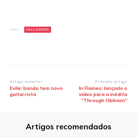
TAGS:
HELLOWEEN
Navegação
Artigo anterior
Próximo artigo
Evile: banda tem novo
In Flames: lançado o
de
guitarrista
vídeo para a inédita
post
“Through Oblivion”
Artigos recomendados