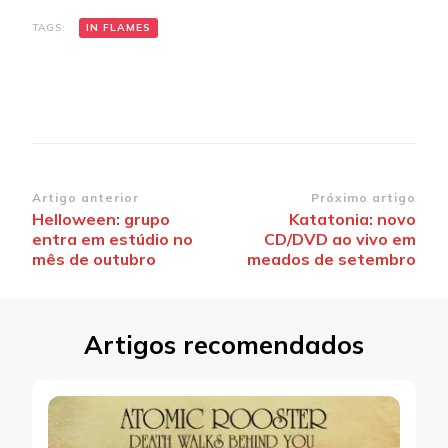
TAGS:
IN FLAMES
Navegação
Artigo anterior
Próximo artigo
Helloween: grupo
Katatonia: novo
de
entra em estúdio no
CD/DVD ao vivo em
post
mês de outubro
meados de setembro
Artigos recomendados