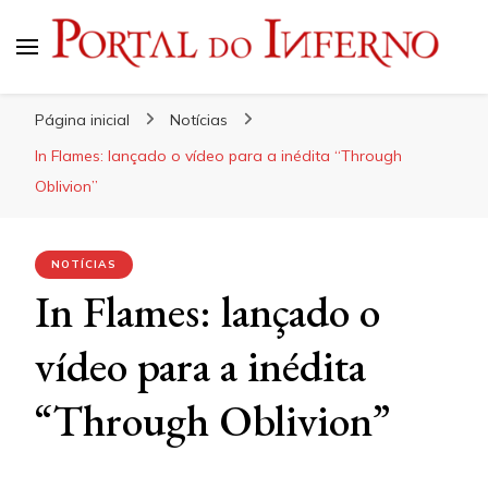
Portal do Inferno
Do Rock 'n' Roll ao Metal Extremo
Página inicial
Notícias
In Flames: lançado o vídeo para a inédita “Through
Oblivion”
NOTÍCIAS
In Flames: lançado o
vídeo para a inédita
“Through Oblivion”