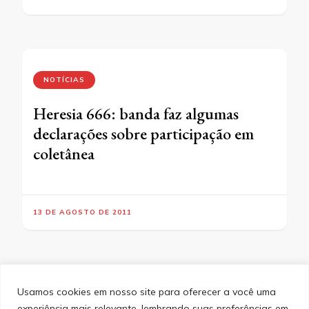
NOTÍCIAS
Heresia 666: banda faz algumas
declarações sobre participação em
coletânea
13 DE AGOSTO DE 2011
Usamos cookies em nosso site para oferecer a você uma
experiência mais relevante, lembrando suas preferências em