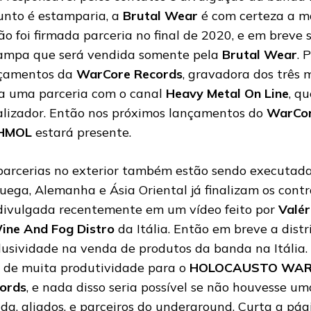
unto é estamparia, a
Brutal Wear
é com certeza a ma
ão foi firmada parceria no final de 2020, e em brev
ampa que será vendida somente pela
Brutal Wear
. 
çamentos da
WarCore Records
, gravadora dos três 
ta uma parceria com o canal
Heavy Metal On Line
, q
alizador. Então nos próximos lançamentos do
WarCor
HMOL
estará presente.
parcerias no exterior também estão sendo executada
uega, Alemanha e Ásia Oriental já finalizam os contr
 divulgada recentemente em um vídeo feito por
Valér
ine And Fog Distro
da Itália. Então em breve a distr
lusividade na venda de produtos da banda na Itália
 de muita produtividade para o
HOLOCAUSTO WAR
ords
, e nada disso seria possível se não houvesse u
da, aliados, e parceiros do underground. Curta a pági