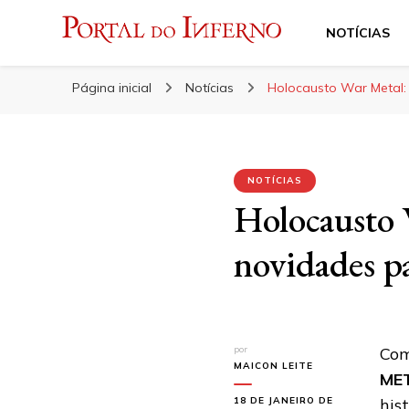
NOTÍCIAS
Portal do Inferno
Do Rock 'n' Roll ao Metal Extremo
Página inicial
Notícias
Holocausto War Metal:
NOTÍCIAS
Holocausto 
novidades p
por
Com
MAICON LEITE
ME
18 DE JANEIRO DE
his