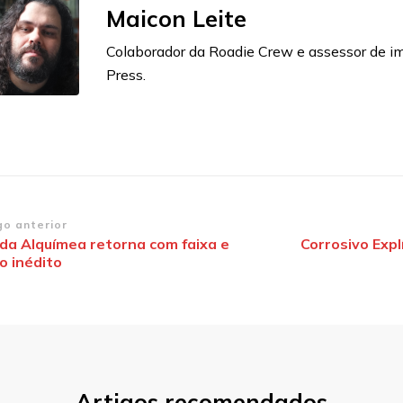
Maicon Leite
Colaborador da Roadie Crew e assessor de 
Press.
vegação
go anterior
da Alquímea retorna com faixa e
Corrosivo Expl
o inédito
st
Artigos recomendados