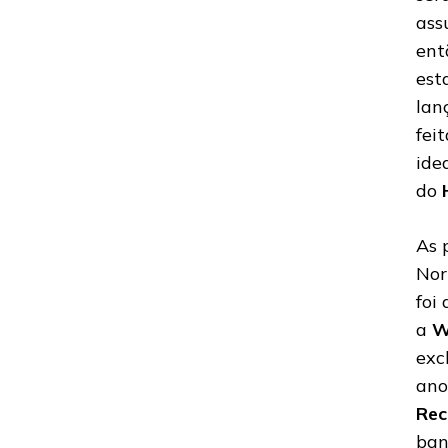
ass
ent
est
lan
fei
ide
do
As 
Nor
foi
a
W
exc
ano
Rec
ban