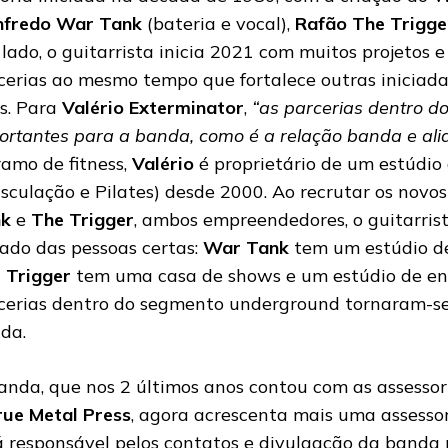
fredo War Tank
(bateria e vocal),
Rafão The Trigg
 lado, o guitarrista inicia 2021 com muitos projetos 
cerias ao mesmo tempo que fortalece outras iniciada
s. Para
Valério Exterminator
,
“as parcerias dentro d
ortantes para a banda, como é a relação banda e ali
ramo de fitness,
Valério
é proprietário de um estúdio
sculação e Pilates) desde 2000. Ao recrutar os novos
nk
e
The Trigger
, ambos empreendedores, o guitarris
lado das pessoas certas:
War Tank
tem um estúdio de
 Trigger
tem uma casa de shows e um estúdio de ens
cerias dentro do segmento underground tornaram-se
da.
anda, que nos 2 últimos anos contou com as assesso
rue Metal Press
, agora acrescenta mais uma assesso
á responsável pelos contatos e divulgação da banda 