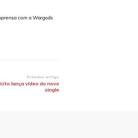
imprensa com a Wargods
Próximo artigo
ícito lança vídeo do novo
single