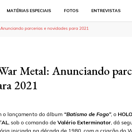
MATÉRIAS ESPECIAIS
FOTOS
ENTREVISTAS
 Anunciando parcerias e novidades para 2021
War Metal: Anunciando parce
ara 2021
 o lançamento do álbum
“Batismo de Fogo”
, o
HOL
TAL
, sob o comando de
Valério Exterminator
, dá se
tória iniciada na década de 1980, com a criação do 