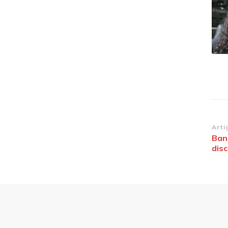
Na
Arti
Ban
de
disc
po