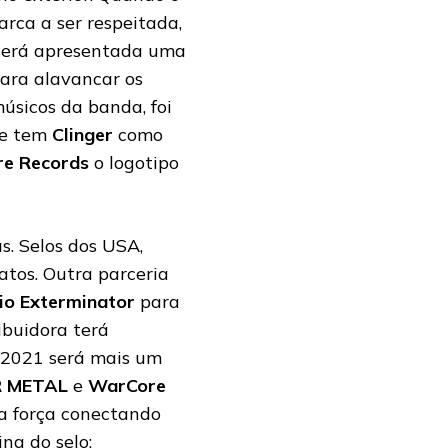
rca a ser respeitada,
e será apresentada uma
Para alavancar os
músicos da banda, foi
ue tem
Clinger
como
e Records
o logotipo
s. Selos dos USA,
atos. Outra parceria
io Exterminator
para
ibuidora terá
. 2021 será mais um
 METAL
e
WarCore
ma força conectando
na do selo: