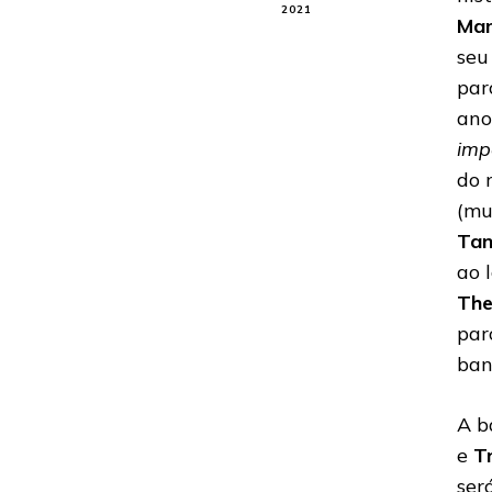
2021
Man
seu
par
ano
imp
do 
(mu
Ta
ao 
The
par
ban
A b
e
T
ser