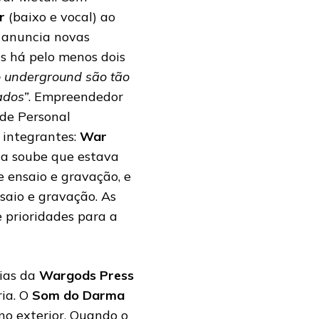
er
(baixo e vocal) ao
e anuncia novas
s há pelo menos dois
o underground são tão
ados”
. Empreendedor
 de Personal
 integrantes:
War
ta soube que estava
 ensaio e gravação, e
aio e gravação. As
 prioridades para a
rias da
Wargods Press
ria. O
Som do Darma
no exterior. Quando o