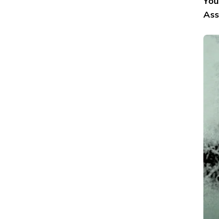
You
Ass