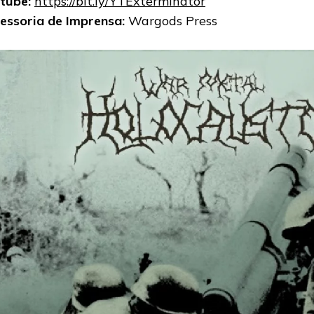
tube:
https://bit.ly/YTExterminator
essoria de Imprensa:
Wargods Press