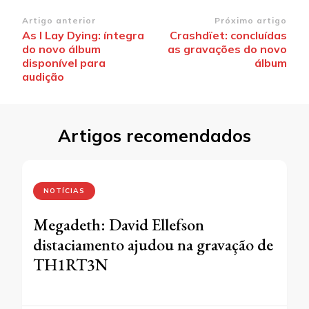
Navegação
Artigo anterior
Próximo artigo
As I Lay Dying: íntegra
Crashdïet: concluídas
de
do novo álbum
as gravações do novo
post
disponível para
álbum
audição
Artigos recomendados
NOTÍCIAS
Megadeth: David Ellefson
distaciamento ajudou na gravação de
TH1RT3N