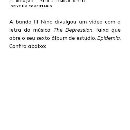
por
REDAÇÃO
24 DE SETEMBRO DE 2012
EM
DEIXE UM COMENTÁRIO
ILL
NIÑO:
A banda Ill Niño divulgou um vídeo com a
“THE
DEPRESSION”
letra da música
The Depression
, faixa que
GANHA
abre o seu sexto álbum de estúdio,
Epidemia
.
VÍDEO
COM
Confira abaixo:
LETRA