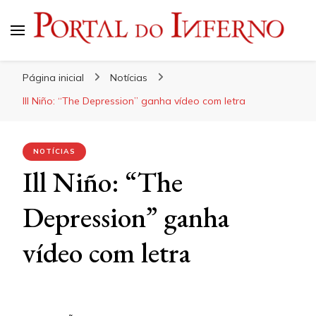
Portal do Inferno
Do Rock 'n' Roll ao Metal Extremo
Página inicial
Notícias
Ill Niño: “The Depression” ganha vídeo com letra
NOTÍCIAS
Ill Niño: “The
Depression” ganha
vídeo com letra