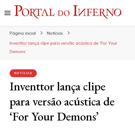
Portal do Inferno
Do Rock 'n' Roll ao Metal Extremo
Página inicial
Notícias
Inventtor lança clipe para versão acústica de ‘For Your
Demons’
NOTÍCIAS
Inventtor lança clipe
para versão acústica de
‘For Your Demons’