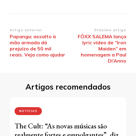
Navegação
Artigo anterior
Próximo artigo
Papangu: assalto à
FÖXX SALEMA lança
de
mão armada dá
lyric vídeo de “Iron
post
prejuízo de 50 mil
Maiden” em
reais. Veja como ajudar
homenagem a Paul
Di’Anno
Artigos recomendados
NOTÍCIAS
The Cult: “As novas músicas são
realmente fortes e empolgantes”, diz