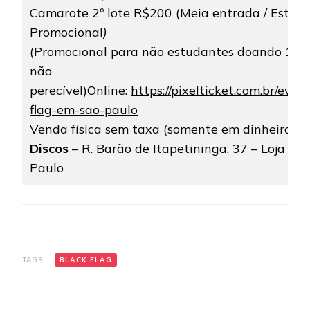
Camarote 2º lote R$200 (Meia entrada / Estuda
Promocional
)
(Promocional para não estudantes doando 1 kil
não
perecível)Online:
https://pixelticket.com.br/eve
flag-em-sao-paulo
Venda física sem taxa (somente em dinheiro) 
Discos
– R. Barão de Itapetininga, 37 – Loja 8 –
Paulo
TAGS:
BLACK FLAG