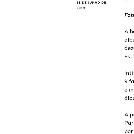
18 DE JUNHO DE
2019
Fot
A b
álb
dez
Est
Int
9 f
e i
álb
A p
Par
por