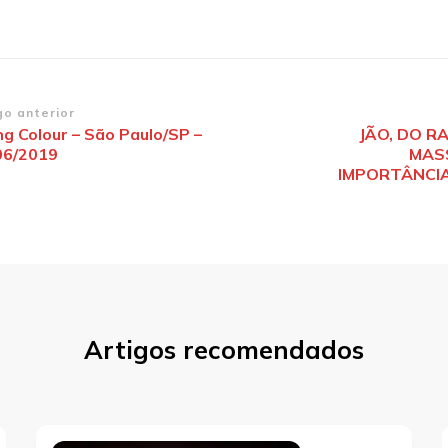
vegação
go anterior
ng Colour – São Paulo/SP –
JÃO, DO R
06/2019
MAS
st
IMPORTÂNCIA
Artigos recomendados