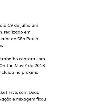
dia 19 de julho um
m, realizado em
rior de São Paulo.
s.
o trabalho contará com
 “On the Move” de 2018
incluída no próximo
cket Five, com Dead
avação e mixagem ficou