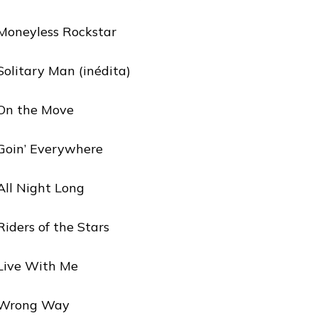
Moneyless Rockstar
Solitary Man (inédita)
On the Move
Goin’ Everywhere
All Night Long
Riders of the Stars
Live With Me
 Wrong Way