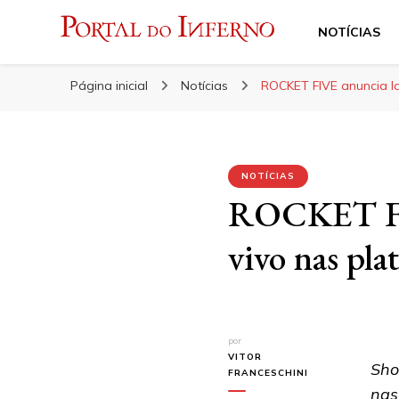
NOTÍCIAS
Portal do Inferno
Do Rock 'n' Roll ao Metal Extremo
Página inicial
Notícias
ROCKET FIVE anuncia la
NOTÍCIAS
ROCKET FIV
vivo nas pla
por
VITOR
Sho
FRANCESCHINI
nas