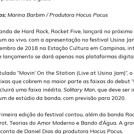
os:
Marina Barbim / Produtora Hocus Pocus
anda de Hard Rock, Rocket Five, lançará no próximo 
um ao vivo, com a apresentação no festival Usina Ja
embro de 2018 na Estação Cultura em Campinas, inte
e lançamento se dará apenas nas plataformas digitai
itulado “Movin’ On the Station (Live at Usina Jam)”, 
aixas que cobrem na maior parte as faixas do debut
ncluirá uma faixa inédita,
Solitary Man
, que deve ser 
um de estúdio da banda, com previsão para 2020.
rimeira edição do festival contou, além da banda Ro
rot, Teorias do Amor Moderno e Bando d’Água. A gr
 conta de Daniel Dias da produtora Hocus Pocus.