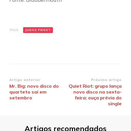
TAGS:
JUDAS PRIEST
Navegação
Artigo anterior
Próximo artigo
Mr. Big: novo disco do
Quiet Riot: grupo lança
de
quarteto sai em
novo disco na sexta-
post
setembro
feira; ouça prévia do
single
Artigos recomendados